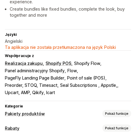
experience.
Create bundles like fixed bundles, complete the look, buy
together and more
Języki
Angielski
Ta aplikacja nie została przetłumaczona na język Polski
Współpracuje z
Realizacja zakupu
Shopify POS
Shopify Flow
Panel administracyjny Shopify
Flow
PageFly Landing Page Builder
Point of sale (POS)
Preorder, STOQ, Timesact
Seal Subscriptions , Appstle,
Upcart, AMP, Qikify, Icart
Kategorie
Pakiety produktów
Pokaż funkcje
Typy pakietów
Rabaty
Pokaż funkcje
Stałe pakiety
Wielopaki
Pakiety mieszane