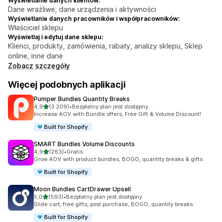
Wyświetlanie danych klientów:
Dane wrażliwe, dane urządzenia i aktywności
Wyświetlanie danych pracowników i współpracowników:
Właściciel sklepu
Wyświetlaj i edytuj dane sklepu:
Klienci, produkty, zamówienia, rabaty, analizy sklepu, Sklep
online, inne dane
Zobacz szczegóły
Więcej podobnych aplikacji
Pumper Bundles Quantity Breaks
na 5 gwiazdek
4,9
(3 209)
•
Bezpłatny plan jest dostępny
Łączna liczba recenzji: 3209
Increase AOV with Bundle offers, Free Gift & Volume Discount!
Built for Shopify
SMART Bundles Volume Discounts
na 5 gwiazdek
4,9
(263)
•
Gratis
Łączna liczba recenzji: 263
Grow AOV with product bundles, BOGO, quantity breaks & gifts
Built for Shopify
Moon Bundles CartDrawer Upsell
na 5 gwiazdek
5,0
(593)
•
Bezpłatny plan jest dostępny
Łączna liczba recenzji: 593
Slide cart, free gifts, post purchase, BOGO, quantity breaks
Built for Shopify