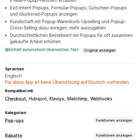
E-Mail-Popup-Fenstern erfassen
Exit-Intent-Popups, Formular-Popups, Gutschein-Popups
und Glücksrad-Popups anzeigen
Kundschaft mit Popup-Warenkorb-Upselling und Popup-
Cross-Selling dazu anregen, mehr auszugeben
Durchschnittlichen Bestellwert mit Popups für oft zusammen
gekaufte Artikel erhöhen
Enthält automatisch übersetzten Text
Original anzeigen
Sprachen
Englisch
Für diese App ist keine Übersetzung auf Deutsch vorhanden.
Kompatibel mit
Checkout
Hubspot
Klaviyo
Mailchimp
Webhooks
Kategorien
Pop-ups
Funktionen anzeigen
Popup-Typen
Rabatte
Funktionen anzeigen