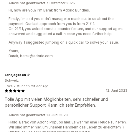
Adoric hat geantwortet 7. Dezember 2025
Hi, how are you? I'm Barak from Adoric Bundles.
Firstly, I'm sad you didn't manage to reach out to us about the
payment. Our last approach from you is from 21/11.
On 21/11, you asked about a counter feature, and our support agent
answered and suggested a call in case you need further help.
Anyway, I suggested jumping on a quick call to solve your issue.
Yours,
Barak, barak@adoric.com
Landjäger.ch
Schweiz
Etwa 2 stunden mit der App
12. Juni 2023
Tolle App mit vielen Möglichkeiten, sehr schneller und
persönlicher Support. Kann ich sehr Empfehlen.
Adoric hat geantwortet 13. Juni 2023
Hallo, Barak von Adoric Popups hier. Es war mir eine Freude zu helfen.
Wir sind immer hier, um unseren Händlern das Leben zu erleichtern :)