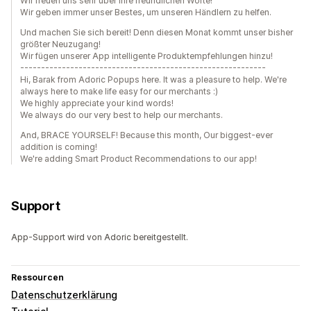
Wir freuen uns sehr über Ihre freundlichen Worte!
Wir geben immer unser Bestes, um unseren Händlern zu helfen.
Und machen Sie sich bereit! Denn diesen Monat kommt unser bisher
größter Neuzugang!
Wir fügen unserer App intelligente Produktempfehlungen hinzu!
-----------------------------------------------------------
Hi, Barak from Adoric Popups here. It was a pleasure to help. We're
always here to make life easy for our merchants :)
We highly appreciate your kind words!
We always do our very best to help our merchants.
And, BRACE YOURSELF! Because this month, Our biggest-ever
addition is coming!
We're adding Smart Product Recommendations to our app!
Support
App-Support wird von Adoric bereitgestellt.
Ressourcen
Datenschutzerklärung