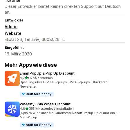
Tutorial
Dieser Entwickler bietet keinen direkten Support auf Deutsch
an.
Entwickler
Adoric
Website
Eliplat 26, Tel aviv, 6608026, IL
Eingeführt
16. März 2020
Mehr Apps wie diese
Email PopUp & Pop Up Discount
von 5 Sternen
4,7
(176)
•
Kostenlos
176 Rezensionen insgesamt
Upselling über E-Mail-Pop-ups, SMS-Pop-ups, Glücksrad,
Newsletter
Built for Shopify
Wheelify Spin Wheel Discount
von 5 Sternen
4,8
(651)
•
Kostenlose Installation
651 Rezensionen insgesamt
„Spin to Win“ über ein Glücksrad-Rabatt-Popup-Spiel und ein E-
Mail-Popup
Built for Shopify