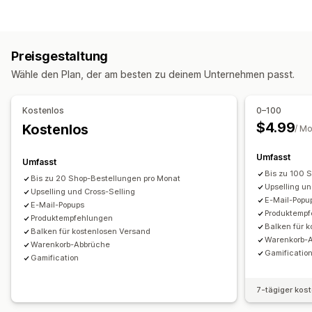
Sales-Popups
E-Mail-Popups
Exit-Intent
Rabatte
Rabatt-Typen
Drehrad
Countdown Timer
Formulare
Banner
Rabattcodes
Coupons
Feste Preisgestaltung
Ankündigungen
Spiele
Popups für die Einwilligung
Preisgestaltung
Prozentuale Rabatte
Massenrabatte
Kostenloser Versand
Individuelle Popups
Wähle den Plan, der am besten zu deinem Unternehmen passt.
Zeitlich begrenzte Angebote
Upselling-Rabatte
Popups verwalten
Exit-Intent
Popups
Banner
Individuelle Rabatte
Editor-Tool
Vorlagen
Individueller Code
Kostenlos
0–100
Rabatte verwalten
Benutzerdefinierte Schriftarten
E-Mail-Erfassungsliste
$4.99
Kostenlos
/ M
Editor-Tool
Individueller Code
Kampagnen
Trigger und Regeln
Targeting
Benutzerdefinierte Schriftarten
Kampagnen
Umfasst
Geolokalisierung
Segmentierung
Berichterstattung
Umfasst
Trigger und Regeln
Analysen
Bis zu 100 
Analysen
A/B-Tests
Bis zu 20 Shop-Bestellungen pro Monat
Upselling un
Upselling und Cross-Selling
E-Mail-Popu
E-Mail-Popups
Produktemp
Produktempfehlungen
Balken für 
Balken für kostenlosen Versand
Warenkorb-
Warenkorb-Abbrüche
Gamificatio
Gamification
7-tägiger kos