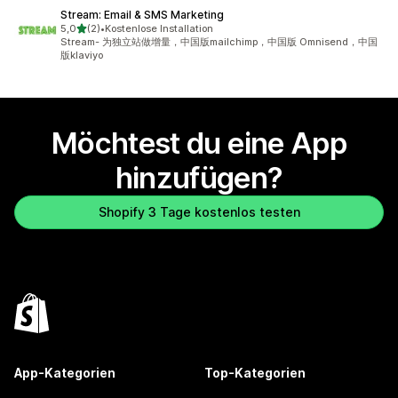
Stream: Email & SMS Marketing
von 5 Sternen
5,0
(2)
•
Kostenlose Installation
2 Rezensionen insgesamt
Stream- 为独立站做增量，中国版mailchimp，中国版 Omnisend，中国
版klaviyo
Möchtest du eine App
hinzufügen?
Shopify 3 Tage kostenlos testen
App-Kategorien
Top-Kategorien