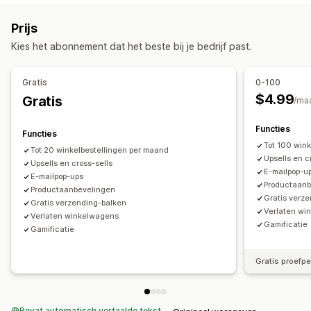
Kortingscodes
Coupons
Vaste prijzen
Aankondigingen
Games
Toestemmingspop-ups
Prijs
Percentagekortingen
Bulkkortingen
Gratis verzending
Pop-ups op maat
Kies het abonnement dat het beste bij je bedrijf past.
Tijdelijke aanbiedingen
Upsell-kortingen
Exit intent
Pop-ups beheren
Pop-ups
Banners
Aangepaste kortingen
Bewerkingstool
Templates
Aangepaste code
Gratis
0-100
Kortingen beheren
Aangepaste lettertypen
Lijst voor e-mailverzameling
$4.99
Gratis
/ma
Bewerkingstool
Aangepaste code
Campagnes
Triggers en regels
Targeting
Geolocatie
Aangepaste lettertypen
Campagnes
Triggers en regels
Functies
Segmentering
Rapportage
Analytics
A/B-testen
Functies
Analytics
Tot 100 win
Tot 20 winkelbestellingen per maand
Upsells en c
Upsells en cross-sells
E-mailpop-u
E-mailpop-ups
Productaanb
Productaanbevelingen
Gratis verz
Gratis verzending-balken
Verlaten wi
Verlaten winkelwagens
Gamificatie
Gamificatie
Gratis proefp
Bevat automatisch vertaalde tekst