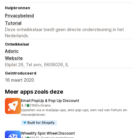
Hulpbronnen
Privacybeleid
Tutorial
Deze ontwikkelaar biedt geen directe ondersteuning in het
Nederlands.
Ontwikkelaar
Adoric
Website
Eliplat 26, Tel aviv, 6608026, IL
Geïntroduceerd
16 maart 2020
Meer apps zoals deze
Email PopUp & Pop Up Discount
van 5 sterren
4,7
(186)
•
Gratis
186 recensies in totaal
Upsellen via e-mailpop-ups, sms-pop-ups, een rad van fortuin en
nieuwsbrieven
Built for Shopify
Wheelify Spin Wheel Discount
van 5 sterren