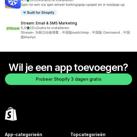
4,7
(653)
•
Gratis te installeren
653 recensies in totaal
Spin-to-win via spin wheel-kortingspop-upspel en e-mailpop-up
Built for Shopify
Stream: Email & SMS Marketing
van 5 sterren
5,0
(2)
•
Gratis te installeren
2 recensies in totaal
Stream- 为独立站做增量，中国版mailchimp，中国版 Omnisend，中国
版klaviyo
Wil je een app toevoegen?
Probeer Shopify 3 dagen gratis
App-categorieën
Topcategorieën