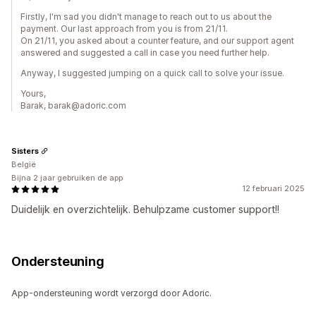
Firstly, I'm sad you didn't manage to reach out to us about the
payment. Our last approach from you is from 21/11.
On 21/11, you asked about a counter feature, and our support agent
answered and suggested a call in case you need further help.
Anyway, I suggested jumping on a quick call to solve your issue.
Yours,
Barak, barak@adoric.com
Sisters
België
Bijna 2 jaar gebruiken de app
12 februari 2025
Duidelijk en overzichtelijk. Behulpzame customer support!!
Ondersteuning
App-ondersteuning wordt verzorgd door Adoric.