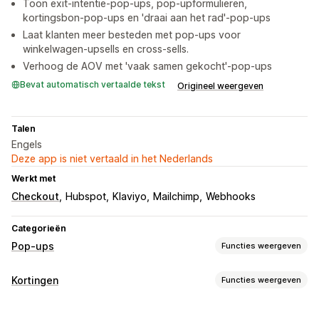
Toon exit-intentie-pop-ups, pop-upformulieren,
kortingsbon-pop-ups en 'draai aan het rad'-pop-ups
Laat klanten meer besteden met pop-ups voor
winkelwagen-upsells en cross-sells.
Verhoog de AOV met 'vaak samen gekocht'-pop-ups
Bevat automatisch vertaalde tekst
Origineel weergeven
Talen
Engels
Deze app is niet vertaald in het Nederlands
Werkt met
Checkout
Hubspot
Klaviyo
Mailchimp
Webhooks
Categorieën
Pop-ups
Functies weergeven
Soorten pop-ups
Kortingen
Functies weergeven
Uitverkooppop-ups
E-mailpop-ups
Exit intent
Kortingen
Soorten kortingen
Draai aan het rad
Afteltimers
Formulieren
Banners