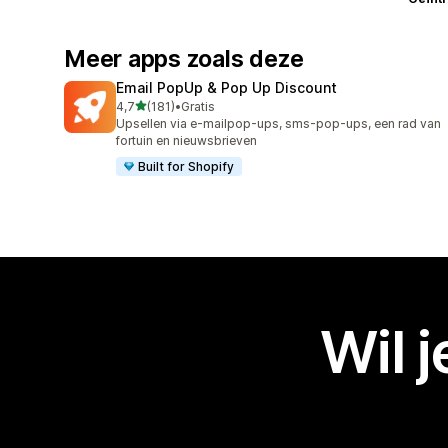
Meer apps zoals deze
Email PopUp & Pop Up Discount
van 5 sterren
4,7
(181)
•
Gratis
181 recensies in totaal
Upsellen via e-mailpop-ups, sms-pop-ups, een rad van
fortuin en nieuwsbrieven
Built for Shopify
Wil 