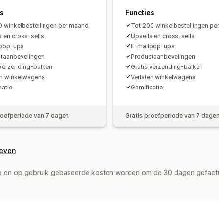
es
Functies
0 winkelbestellingen per maand
Tot 200 winkelbestellingen pe
s en cross-sells
Upsells en cross-sells
lpop-ups
E-mailpop-ups
taanbevelingen
Productaanbevelingen
 verzending-balken
Gratis verzending-balken
en winkelwagens
Verlaten winkelwagens
catie
Gamificatie
roefperiode van 7 dagen
Gratis proefperiode van 7 dage
geven
de en op gebruik gebaseerde kosten worden om de 30 dagen gefact