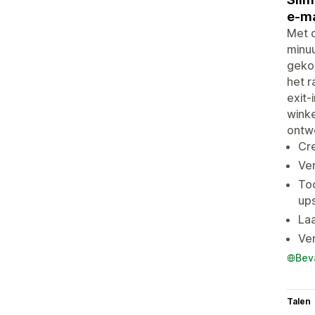
e-ma
Met d
minuu
gekoc
het r
exit-
winke
ontw
Cr
Ver
Too
up
Laa
Ve
Bev
Talen