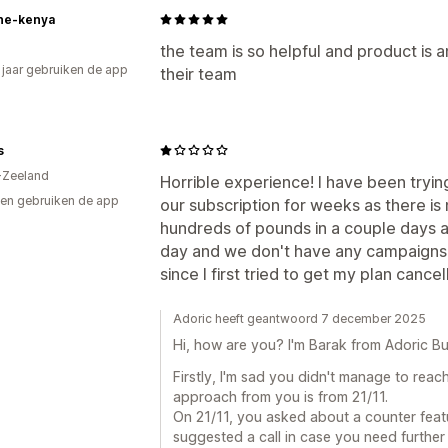
ne-kenya
the team is so helpful and product is a
3 jaar gebruiken de app
their team
s
-Zeeland
Horrible experience! I have been tryin
en gebruiken de app
our subscription for weeks as there is 
hundreds of pounds in a couple days a
day and we don't have any campaigns u
since I first tried to get my plan canc
Adoric heeft geantwoord 7 december 2025
Hi, how are you? I'm Barak from Adoric Bu
Firstly, I'm sad you didn't manage to reac
approach from you is from 21/11.
On 21/11, you asked about a counter fea
suggested a call in case you need further 