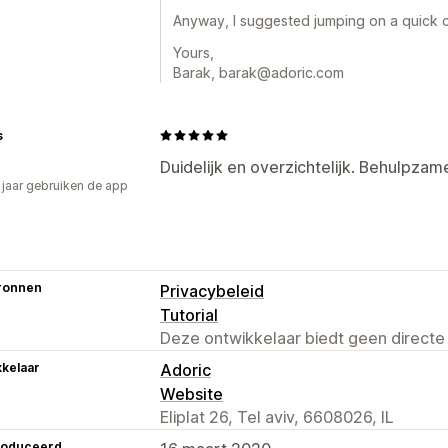
Anyway, I suggested jumping on a quick ca
Yours,
Barak, barak@adoric.com
s
Duidelijk en overzichtelijk. Behulpza
2 jaar gebruiken de app
ronnen
Privacybeleid
Tutorial
Deze ontwikkelaar biedt geen directe
kelaar
Adoric
Website
Eliplat 26, Tel aviv, 6608026, IL
roduceerd