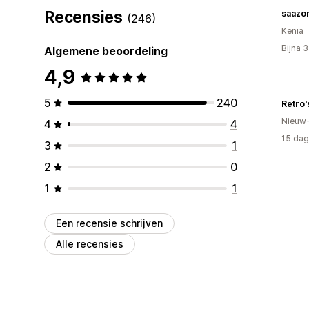
Recensies
saazo
(246)
Kenia
Bijna 
Algemene beoordeling
4,9
5
240
Retro'
Nieuw
4
4
15 dag
3
1
2
0
1
1
Een recensie schrijven
Alle recensies