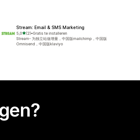
Stream: Email & SMS Marketing
van 5 sterren
5,0
(2)
•
Gratis te installeren
2 recensies in totaal
Stream- 为独立站做增量，中国版mailchimp，中国版
Omnisend，中国版klaviyo
egen?