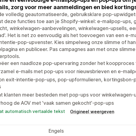
ils, zorg voor meer aanmeldingen en bied korting
e volledig geautomatiseerde, gebruiksklare pop-upwidgets
t deze functies toe aan je Shopify-winkel: e-mailpop-ups,
ht, winkelwagen-aanbevelingen, winkelwagen-upsells, een 
ad'. Het is net zo eenvoudig als het toevoegen van een e-m
intentie-pop-upvenster. Kies simpelweg onze slimme of han
lpagina en publiceer. Pas campagnes aan met onze slimme fi
erptools.
eëer een naadloze pop-upervaring zonder het koopproces 
zamel e-mails met pop-ups voor nieuwsbrieven en e-mailpo
n exit-intentie-pop-ups, pop-upformulieren, kortingsbon-p
s
t klanten meer besteden met pop-ups voor winkelwagen-ups
rhoog de AOV met 'vaak samen gekocht'-pop-ups
at automatisch vertaalde tekst
Origineel weergeven
Engels