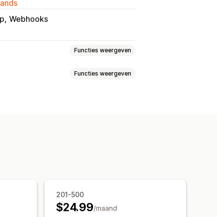
lands
mp
Webhooks
Functies weergeven
Functies weergeven
xit intent
Kortingen
ieren
Banners
Aankondigingen
en
Percentagekortingen
ups op maat
delijke aanbiedingen
s
Banners
Aangepaste kortingen
ste code
Aangepaste lettertypen
nes
Triggers en regels
Targeting
angepaste lettertypen
Campagnes
ge
Analytics
A/B-testen
201-500
$24.99
/maand