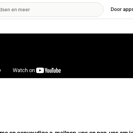
Door apps
ij met uitgelichte afbeeldingen
me en eenvoudige e-mailpop-ups en pop-ups om je