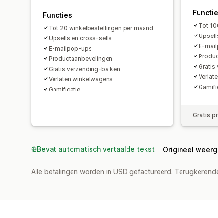
Functi
Functies
Tot 10
Tot 20 winkelbestellingen per maand
Upsell
Upsells en cross-sells
E-mai
E-mailpop-ups
Produc
Productaanbevelingen
Gratis
Gratis verzending-balken
Verlat
Verlaten winkelwagens
Gamifi
Gamificatie
Gratis p
Bevat automatisch vertaalde tekst
Origineel weer
Alle betalingen worden in USD gefactureerd. Terugkeren