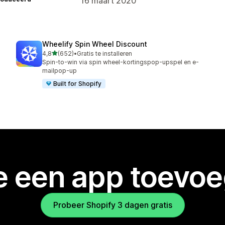
16 maart 2020
Wheelify Spin Wheel Discount
van 5 sterren
4,8
(652)
•
Gratis te installeren
652 recensies in totaal
Spin-to-win via spin wheel-kortingspop-upspel en e-
mailpop-up
Built for Shopify
je een app toevo
Probeer Shopify 3 dagen gratis