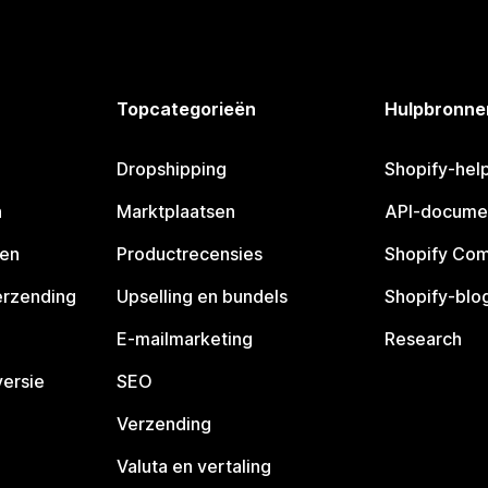
Topcategorieën
Hulpbronne
Dropshipping
Shopify-hel
n
Marktplaatsen
API-docume
pen
Productrecensies
Shopify Co
erzending
Upselling en bundels
Shopify-blo
E-mailmarketing
Research
ersie
SEO
Verzending
Valuta en vertaling