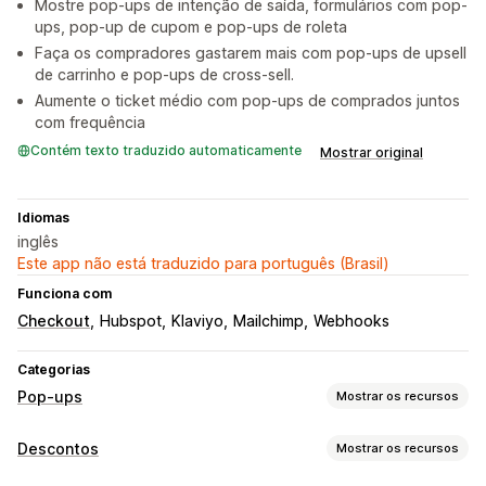
Mostre pop-ups de intenção de saída, formulários com pop-
ups, pop-up de cupom e pop-ups de roleta
Faça os compradores gastarem mais com pop-ups de upsell
de carrinho e pop-ups de cross-sell.
Aumente o ticket médio com pop-ups de comprados juntos
com frequência
Contém texto traduzido automaticamente
Mostrar original
Idiomas
inglês
Este app não está traduzido para português (Brasil)
Funciona com
Checkout
Hubspot
Klaviyo
Mailchimp
Webhooks
Categorias
Pop-ups
Mostrar os recursos
Tipos de pop-ups
Descontos
Mostrar os recursos
Pop-ups de promoções
Pop-ups de e-mail