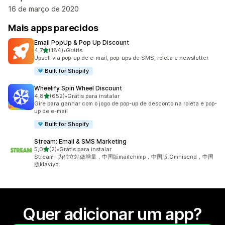
16 de março de 2020
Mais apps parecidos
Email PopUp & Pop Up Discount
de 5 estrelas
4,7
(184)
•
Grátis
184 avaliações ao todo
Upsell via pop-up de e-mail, pop-ups de SMS, roleta e newsletter
Built for Shopify
Wheelify Spin Wheel Discount
de 5 estrelas
4,8
(652)
•
Grátis para instalar
652 avaliações ao todo
Gire para ganhar com o jogo de pop-up de desconto na roleta e pop-
up de e-mail
Built for Shopify
Stream: Email & SMS Marketing
de 5 estrelas
5,0
(2)
•
Grátis para instalar
2 avaliações ao todo
Stream- 为独立站做增量，中国版mailchimp，中国版 Omnisend，中国
版klaviyo
Quer adicionar um app?