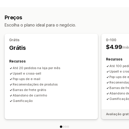
Tipos de descontos
Intenção de saída
Descontos
Girar a roda
Códigos de desconto
Cupons
Preços fixos
Temporizadores de contagem regressiva
Formulários
Preços
Descontos percentuais
Descontos em massa
Frete grátis
Banners
Anúncios
Jogos
Pop-ups de consentimento
Escolha o plano ideal para o negócio.
Ofertas por tempo limitado
Descontos de upsell
Pop-ups personalizados
Intenção de saída
Pop-ups
Banners
Gerenciamento de pop-ups
Grátis
0–100
Descontos personalizados
Ferramenta de edição
Modelos
Código personalizado
$4.99
Grátis
/mê
Gerenciamento de descontos
Fontes personalizadas
Lista de captura de e-mails
Ferramenta de edição
Código personalizado
Recursos
Campanhas
Acionadores e regras
Recursos
Fontes personalizadas
Campanhas
Acionadores e regras
Até 100 pedi
Definição de público-alvo
Geolocalização
Segmentação
Até 20 pedidos na loja por mês
Upsell e cro
Análises
Upsell e cross-sell
Relatórios
Análises
Testes A/B
Pop-ups de 
Pop-ups de e-mail
Recomendaç
Recomendações de produtos
Barras de fr
Barras de frete grátis
Abandono de
Abandono de carrinho
Gamificaçã
Gamificação
Avaliação grat