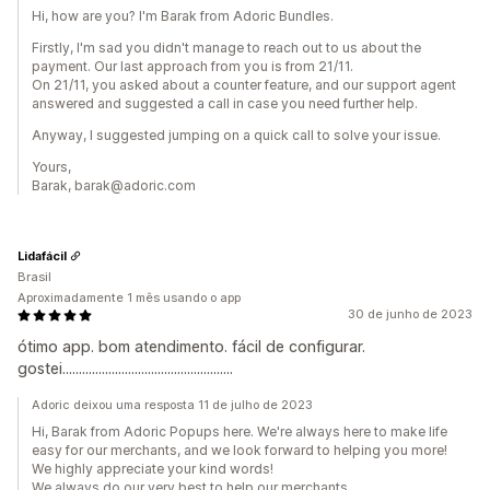
Hi, how are you? I'm Barak from Adoric Bundles.
Firstly, I'm sad you didn't manage to reach out to us about the
payment. Our last approach from you is from 21/11.
On 21/11, you asked about a counter feature, and our support agent
answered and suggested a call in case you need further help.
Anyway, I suggested jumping on a quick call to solve your issue.
Yours,
Barak, barak@adoric.com
Lidafácil
Brasil
Aproximadamente 1 mês usando o app
30 de junho de 2023
ótimo app. bom atendimento. fácil de configurar.
gostei....................................................
Adoric deixou uma resposta 11 de julho de 2023
Hi, Barak from Adoric Popups here. We're always here to make life
easy for our merchants, and we look forward to helping you more!
We highly appreciate your kind words!
We always do our very best to help our merchants.