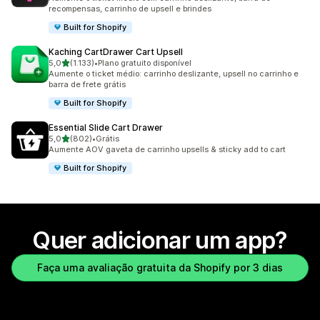
recompensas, carrinho de upsell e brindes
Built for Shopify
Kaching CartDrawer Cart Upsell
de 5 estrelas
5,0
(1.133)
•
Plano gratuito disponível
1133 avaliações ao todo
Aumente o ticket médio: carrinho deslizante, upsell no carrinho e
barra de frete grátis
Built for Shopify
Essential Slide Cart Drawer
de 5 estrelas
5,0
(802)
•
Grátis
802 avaliações ao todo
Aumente AOV gaveta de carrinho upsells & sticky add to cart
Built for Shopify
Quer adicionar um app?
Faça uma avaliação gratuita da Shopify por 3 dias