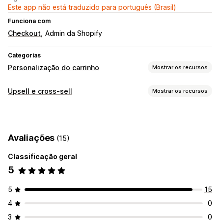
Este app não está traduzido para português (Brasil)
Funciona com
Checkout
Admin da Shopify
Categorias
Personalização do carrinho
Mostrar os recursos
Exibição do carrinho
Upsell e cross-sell
Mostrar os recursos
Regras personalizadas
Promoções
Personalização
Responsividade para dispositivos móveis
Upsell de checkout
Página de agradecimento de upsell
Timers de contagem regressiva
Avaliações
(15)
Ofertas e recomendações
Upsell
Classificação geral
Brindes
Frete grátis
Recomendações de produtos
5
Produtos frequentemente comprados juntos
Compre mais, economize mais
Frete grátis
Brindes
Descontos em massa
Análises
5
15
Taxas de cliques
Taxas de conversão
4
0
Personalização de checkout
Desempenho da recomendação
Desempenho do funil
Descontos automáticos
Upsell com um clique
3
0