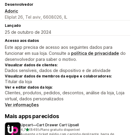
Desenvolvedor
Adoric
Eliplat 26, Tel aviv, 6608026, IL
Lançado
25 de outubro de 2024
Acesso aos dados
Este app precisa de acesso aos seguintes dados para
funcionar em sua loja. Consulte a
política de privacidade
do
desenvolvedor para saber o motivo.
Visualizar dados de clientes:
Dados sensíveis, dados de dispositivo e de atividade
Visualizar dados de membros da equipe e colaboradores:
Titular da loja
Ver e editar dados da loja:
Clientes, produtos, pedidos, descontos, análise da loja, Loja
virtual, dados personalizados
Ver informações
Mais apps parecidos
Upcart—Cart Drawer Cart Upsell
de 5 estrelas
4,7
(849)
•
Plano gratuito disponível
849 avaliações ao todo
Aumente o ticket médio com carrinho deslizante, barra de