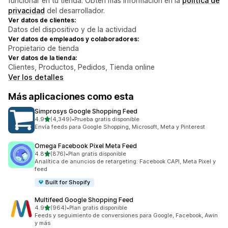
funcionar en tu tienda. Obtén más información en la
política de
privacidad
del desarrollador.
Ver datos de clientes:
Datos del dispositivo y de la actividad
Ver datos de empleados y colaboradores:
Propietario de tienda
Ver datos de la tienda:
Clientes, Productos, Pedidos, Tienda online
Ver los detalles
Más aplicaciones como esta
Simprosys Google Shopping Feed
de 5 estrellas
4.9
(4,349)
•
Prueba gratis disponible
4349 reseñas en total
Envía feeds para Google Shopping, Microsoft, Meta y Pinterest
Omega Facebook Pixel Meta Feed
de 5 estrellas
4.8
(876)
•
Plan gratis disponible
876 reseñas en total
Analítica de anuncios de retargeting: Facebook CAPI, Meta Pixel y
feed
Built for Shopify
Multifeed Google Shopping Feed
de 5 estrellas
4.9
(964)
•
Plan gratis disponible
964 reseñas en total
Feeds y seguimiento de conversiones para Google, Facebook, Awin
y más