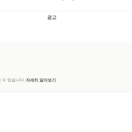
광고
타게팅
대상 그룹 세그먼트
유사 대상 그룹
대상
키워드
행동
리타게팅
캠페인 관리
가격 제시 최적화
소셜 미디어
동영상 
실적 분석
될 수 있습니다.
자세히 알아보기
광고 비용
참여 메트릭
ROI 분석
전환 