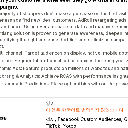
paigns.
ajority of shoppers don’t make a purchase on the first visit
ness ads find new ideal customers. AdRoll retargeting ads
 and again. Using over a decade of data and machine learnin
tising solution is proven to generate awareness, deepen in
dentifying the right audience, building and optimizing campa
t.
ti-channel: Target audiences on display, native, mobile app
dience Segmentation: Launch ad campaigns targeting your 
amic Ads: Feature products on millions of websites and nat
orting & Analytics: Achieve ROAS with performance insigh
grammatic Predictions: Place optimal bids with our AI-pow
영어
이 앱은 한국어로 번역되지 않았습니다
호환:
결제
Facebook Custom Audiences
G
TikTok
Yotpo