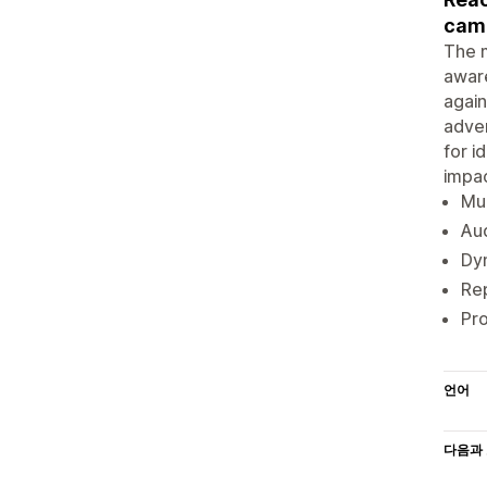
cam
The m
aware
again
adver
for i
impac
Mul
Au
Dyn
Rep
Pro
언어
다음과 