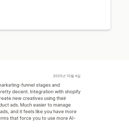
2025년 10월 4일
marketing-funnel stages and
etty decent. Integration with shopify
reate new creatives using their
oduct ads. Much easier to manage
ds, and it feels like you have more
orms that force you to use more AI-