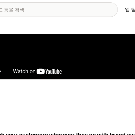
앱 
 이미지 갤러리
h your customers wherever they go with brand aw