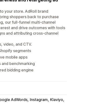
 to your store. AdRoll brand
 bring shoppers back to purchase
g, our full-funnel multi-channel
terest and drive outcomes with tools
igns and attributing cross-channel
s, video, and CTV.
Shopify segments
ive mobile apps
ts and benchmarking
ered bidding engine
oogle AdWords
Instagram
Klaviyo