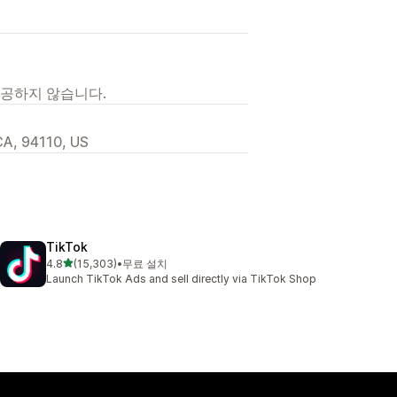
제공하지 않습니다.
CA, 94110, US
TikTok
별 5개 중
4.8
(15,303)
•
무료 설치
총 리뷰 15303개
Launch TikTok Ads and sell directly via TikTok Shop