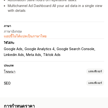
Multichannel Ad Dashboard All your ad data in a single view
with details
ภาษา
ภาษาอังกฤษ
แอปนี้ไม่ได้แปลเป็นภาษาไทย
ใช้ได้กับ
Google Ads
Google Analytics 4
Google Search Console
Linkedin Ads
Meta Ads
Tiktok Ads
ประเภท
โฆษณา
แสดงฟีเจอร์
การกำหนดเป้าหมาย
SEO
แสดงฟีเจอร์
เซกเมนต์กลุ่มเป้าหมาย
ข้อมูลประชากร
อุปกรณ์
ตามเหตุการณ์
เครื่องมือ SEO
คำสำคัญ
ตามสถานที่
พฤติกรรม
แพลตฟอร์ม
หมวดหมู่สินค้า
ทำซ้ำเนื้อหา
ลิงก์เสีย
การเปลี่ยนเส้นทาง
หน้า 404
การกำหนดเป้าหมายด้วย AI
การกำหนดเป้าหมายซ้ำ
การกำหนดราคา
แผนผังเว็บไซต์
Robots.txt
การสร้างด้วย AI