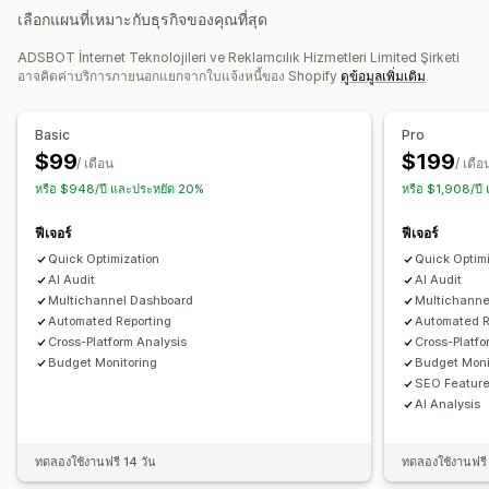
การจัดการแคมเปญ
เลือกแผนที่เหมาะกับธุรกิจของคุณที่สุด
การปรับความเร็วให้เหมาะสม
การเพิ่มประสิทธิภาพเนื้อหา
การเพิ่มประสิทธิภาพด้วย AI
แคมเปญอัตโนมัติ
การทำงานอัตโนมัติ
API และเว็บฮุก
ADSBOT İnternet Teknolojileri ve Reklamcılık Hizmetleri Limited Şirketi
การเพิ่มประสิทธิภาพราคาเสนอ
เทมเพลต
เว็บไซต์
โฆษณาวิดีโอ
อาจคิดค่าบริการภายนอกแยกจากใบแจ้งหนี้ของ Shopify
ดูข้อมูลเพิ่มเติม
การเฝ้าติดตามประสิทธิภาพ
การวิเคราะห์ประสิทธิภาพ
การตรวจสอบ
การรายงาน
ข้อมูลเชิงลึกและเคล็ดลับ
Basic
Pro
การติดตามประสิทธิภาพ
การใช้จ่ายด้านโฆษณา
การวิเคราะห์
การวิเคราะห์คู่แข่ง
การวิเคราะห์คำสำคัญ
$99
$199
/ เดือน
/ เดือ
เมตริกการมีส่วนร่วม
การวิเคราะห์ ROI
อัตราการคลิกผ่าน
การวิเคราะห์ความเร็ว
การวิเคราะห์ลิงก์
การติดตามอันดับ
หรือ $948/ปี และประหยัด 20%
หรือ $1,908/ปี
การติดตามคอนเวอร์ชัน
ต้นทุนต่อการหาลูกค้าใหม่
แดชบอร์ด
การติดตามคอนเวอร์ชัน
ยอดเข้าชมเว็บไซต์
การวิเคราะห์ทางประชากรศาสตร์
จำนวนอิมเพรสชั่น
ฟีเจอร์
ฟีเจอร์
การระบุแหล่งที่มาของ UTM
แหล่งที่มาของผู้เยี่ยมชม
Quick Optimization
Quick Optim
AI Audit
AI Audit
Multichannel Dashboard
Multichanne
Automated Reporting
Automated R
Cross-Platform Analysis
Cross-Platfo
Budget Monitoring
Budget Moni
SEO Featur
AI Analysis
ทดลองใช้งานฟรี 14 วัน
ทดลองใช้งานฟรี 