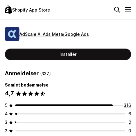
Shopify App Store
AdScale AI Ads Meta/Google Ads
Installér
Anmeldelser
(337)
Samlet bedømmelse
4,7
5
316
4
6
3
2
2
0