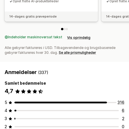
Opret flotte AI-produktbilleder
Opret flotte 
14-dages gratis prøveperiode
14-dages grat
Indeholder maskinoversat tekst
Vis oprindelig
Alle gebyrer faktureres i USD. Tilbagevendende og brugsbaserede
gebyrer faktureres hver 30. dag.
Se alle prismuligheder
Anmeldelser
(337)
Samlet bedømmelse
4,7
5
316
4
6
3
2
2
0