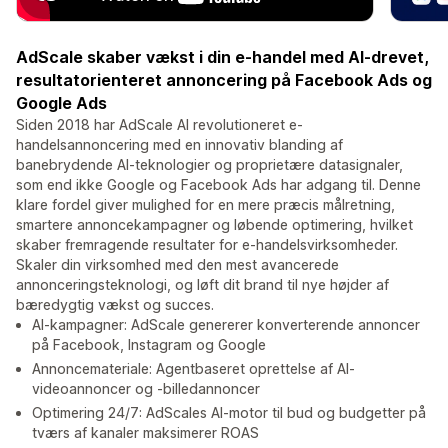
AdScale skaber vækst i din e-handel med AI-drevet,
resultatorienteret annoncering på Facebook Ads og
Google Ads
Siden 2018 har AdScale AI revolutioneret e-
handelsannoncering med en innovativ blanding af
banebrydende AI-teknologier og proprietære datasignaler,
som end ikke Google og Facebook Ads har adgang til. Denne
klare fordel giver mulighed for en mere præcis målretning,
smartere annoncekampagner og løbende optimering, hvilket
skaber fremragende resultater for e-handelsvirksomheder.
Skaler din virksomhed med den mest avancerede
annonceringsteknologi, og løft dit brand til nye højder af
bæredygtig vækst og succes.
AI-kampagner: AdScale genererer konverterende annoncer
på Facebook, Instagram og Google
Annoncemateriale: Agentbaseret oprettelse af AI-
videoannoncer og -billedannoncer
Optimering 24/7: AdScales AI-motor til bud og budgetter på
tværs af kanaler maksimerer ROAS