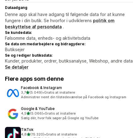
Dataadgang
Denne app skal have adgang til følgende data for at kunne
fungere i din butik. Se hvorfor i udviklerens
politik om
beskyttelse af persondata
.
Se kundedata:
Følsomme data, enheds- og aktivitetsdata
Se data om medarbejdere og bidragydere:
Butiksejer
Se og rediger butiksdata:
Kunder, produkter, ordrer, butiksanalyse, Webshop, andre data
Se detaljer
Flere apps som denne
Facebook & Instagram
ud af 5 stjerner
3,7
(5.049)
•
Gratis at installere
5049 anmeldelser i alt
Administrer nemt din tilstedeværelse på Facebook og Instagram
Google & YouTube
ud af 5 stjerner
4,5
(5.066)
•
Gratis at installere
5066 anmeldelser i alt
Sælg dér, hvor folk søger på Google og YouTube
TikTok
ud af 5 stjerner
4,8
(15.320)
•
Gratis at installere
15320 anmeldelser i alt