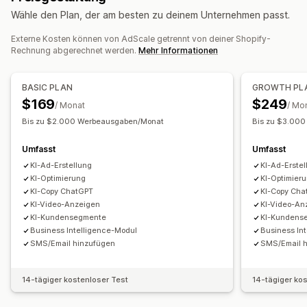
Wähle den Plan, der am besten zu deinem Unternehmen passt.
Kampagnenmanagement
Externe Kosten können von AdScale getrennt von deiner Shopify-
KI-Optimierung
Automatisierte Kampagnen
Rechnung abgerechnet werden.
Mehr Informationen
Gebotsoptimierung
KI-Copywriting
KI-Bilder und -Videos
Videoanzeigen
BASIC PLAN
GROWTH PL
$169
$249
Leistungsanalyse
/ Monat
/ Mo
Leistungsverfolgung
Werbeausgaben
ROI-Analyse
Bis zu $2.000 Werbeausgaben/Monat
Bis zu $3.00
Klickraten
Conversion-Tracking
Kosten pro Akquisition
Umfasst
Umfasst
Dashboards
Impressionszahlen
KI-Ad-Erstellung
KI-Ad-Erstel
KI-Optimierung
KI-Optimier
KI-Copy ChatGPT
KI-Copy Cha
KI-Video-Anzeigen
KI-Video-An
KI-Kundensegmente
KI-Kundens
Business Intelligence-Modul
Business In
SMS/Email hinzufügen
SMS/Email 
14-tägiger kostenloser Test
14-tägiger ko