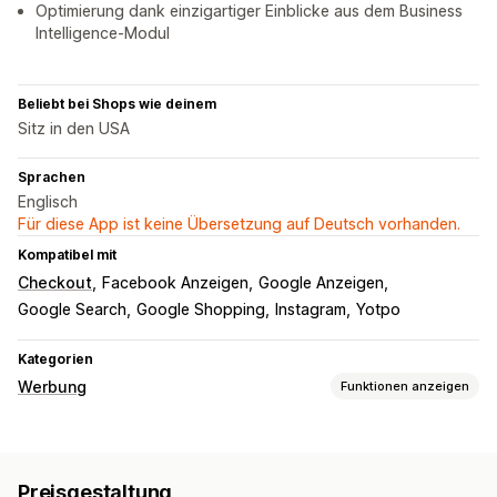
Optimierung dank einzigartiger Einblicke aus dem Business
Intelligence-Modul
Beliebt bei Shops wie deinem
Sitz in den USA
Sprachen
Englisch
Für diese App ist keine Übersetzung auf Deutsch vorhanden.
Kompatibel mit
Checkout
Facebook Anzeigen
Google Anzeigen
Google Search
Google Shopping
Instagram
Yotpo
Kategorien
Werbung
Funktionen anzeigen
Targeting
Zielgruppensegmente
Ähnliche Zielgruppen
Preisgestaltung
Benutzerdefinierte Zielgruppen
KI-Targeting
Retargeting