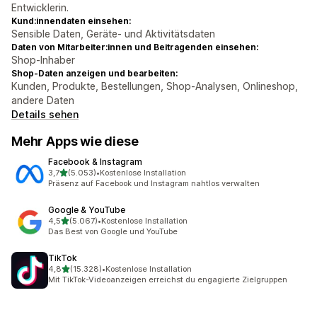
Entwicklerin.
Kund:innendaten einsehen:
Sensible Daten, Geräte- und Aktivitätsdaten
Daten von Mitarbeiter:innen und Beitragenden einsehen:
Shop-Inhaber
Shop-Daten anzeigen und bearbeiten:
Kunden, Produkte, Bestellungen, Shop-Analysen, Onlineshop,
andere Daten
Details sehen
Mehr Apps wie diese
Facebook & Instagram
von 5 Sternen
3,7
(5.053)
•
Kostenlose Installation
5053 Rezensionen insgesamt
Präsenz auf Facebook und Instagram nahtlos verwalten
Google & YouTube
von 5 Sternen
4,5
(5.067)
•
Kostenlose Installation
5067 Rezensionen insgesamt
Das Best von Google und YouTube
TikTok
von 5 Sternen
4,8
(15.328)
•
Kostenlose Installation
15328 Rezensionen insgesamt
Mit TikTok-Videoanzeigen erreichst du engagierte Zielgruppen