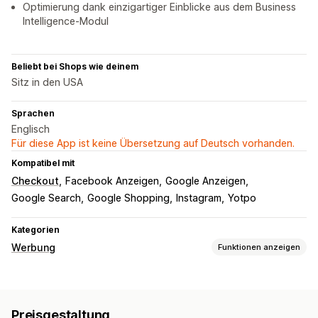
Optimierung dank einzigartiger Einblicke aus dem Business
Intelligence-Modul
Beliebt bei Shops wie deinem
Sitz in den USA
Sprachen
Englisch
Für diese App ist keine Übersetzung auf Deutsch vorhanden.
Kompatibel mit
Checkout
Facebook Anzeigen
Google Anzeigen
Google Search
Google Shopping
Instagram
Yotpo
Kategorien
Werbung
Funktionen anzeigen
Targeting
Zielgruppensegmente
Ähnliche Zielgruppen
Preisgestaltung
Benutzerdefinierte Zielgruppen
KI-Targeting
Retargeting