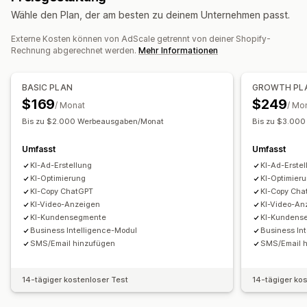
Wähle den Plan, der am besten zu deinem Unternehmen passt.
Kampagnenmanagement
Externe Kosten können von AdScale getrennt von deiner Shopify-
KI-Optimierung
Automatisierte Kampagnen
Rechnung abgerechnet werden.
Mehr Informationen
Gebotsoptimierung
KI-Copywriting
KI-Bilder und -Videos
Videoanzeigen
BASIC PLAN
GROWTH PL
$169
$249
Leistungsanalyse
/ Monat
/ Mo
Leistungsverfolgung
Werbeausgaben
ROI-Analyse
Bis zu $2.000 Werbeausgaben/Monat
Bis zu $3.00
Klickraten
Conversion-Tracking
Kosten pro Akquisition
Umfasst
Umfasst
Dashboards
Impressionszahlen
KI-Ad-Erstellung
KI-Ad-Erstel
KI-Optimierung
KI-Optimier
KI-Copy ChatGPT
KI-Copy Cha
KI-Video-Anzeigen
KI-Video-An
KI-Kundensegmente
KI-Kundens
Business Intelligence-Modul
Business In
SMS/Email hinzufügen
SMS/Email 
14-tägiger kostenloser Test
14-tägiger ko