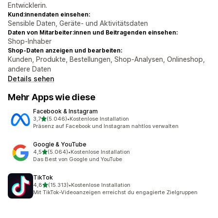
Entwicklerin.
Kund:innendaten einsehen:
Sensible Daten, Geräte- und Aktivitätsdaten
Daten von Mitarbeiter:innen und Beitragenden einsehen:
Shop-Inhaber
Shop-Daten anzeigen und bearbeiten:
Kunden, Produkte, Bestellungen, Shop-Analysen, Onlineshop,
andere Daten
Details sehen
Mehr Apps wie diese
Facebook & Instagram
von 5 Sternen
3,7
(5.046)
•
Kostenlose Installation
5046 Rezensionen insgesamt
Präsenz auf Facebook und Instagram nahtlos verwalten
Google & YouTube
von 5 Sternen
4,5
(5.064)
•
Kostenlose Installation
5064 Rezensionen insgesamt
Das Best von Google und YouTube
TikTok
von 5 Sternen
4,8
(15.313)
•
Kostenlose Installation
15313 Rezensionen insgesamt
Mit TikTok-Videoanzeigen erreichst du engagierte Zielgruppen