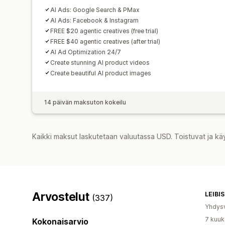
AI Ads: Google Search & PMax
AI Ads: Facebook & Instagram
FREE $20 agentic creatives (free trial)
FREE $40 agentic creatives (after trial)
AI Ad Optimization 24/7
Create stunning AI product videos
Create beautiful AI product images
14 päivän maksuton kokeilu
Kaikki maksut laskutetaan valuutassa USD. Toistuvat ja kä
Arvostelut
LEIBI
(337)
Yhdysv
7 kuuk
Kokonaisarvio