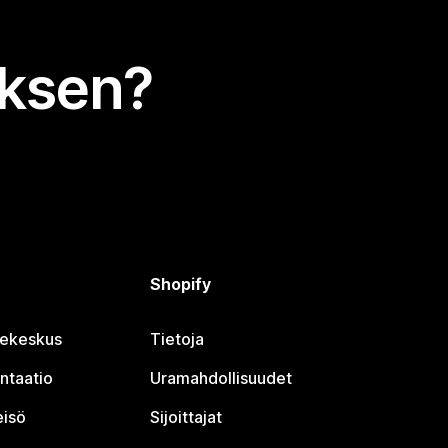
uksen?
Shopify
jekeskus
Tietoja
ntaatio
Uramahdollisuudet
eisö
Sijoittajat