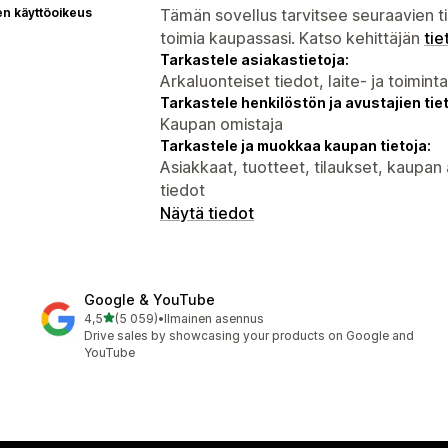
en käyttöoikeus
Tämän sovellus tarvitsee seuraavien ti
toimia kaupassasi. Katso kehittäjän
tie
Tarkastele asiakastietoja:
Arkaluonteiset tiedot, laite- ja toimint
Tarkastele henkilöstön ja avustajien tiet
Kaupan omistaja
Tarkastele ja muokkaa kaupan tietoja:
Asiakkaat, tuotteet, tilaukset, kaupa
tiedot
Näytä tiedot
Google & YouTube
/ 5 tähteä
4,5
(5 059)
•
Ilmainen asennus
5059 arvostelua yhteensä
Drive sales by showcasing your products on Google and
YouTube