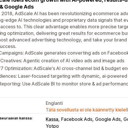
& Google Ads
 2018, AdScale AI has been revolutionizing ecommerce adver
ng-edge AI technologies and proprietary data signals that
access to. This clear advantage enables more precise targ
ng optimization, delivering great results for ecommerce bu
ost advanced advertising technology, and take your brand 
success.
 Campaigns: AdScale generates converting ads on Facebook
Creatives: Agentic creation of AI video ads and image ads
7 Optimization: AdScale's AI cross-channel bid & budget 
diences: Laser-focused targeting with dynamic, ai-powere
Reporting: Use AdScale BI to monitor store & ad performan
Englanti
Tätä sovellusta ei ole käännetty kiele
 seuraavan kanssa:
Kassa
Facebook Ads
Google Ads
G
Yotpo