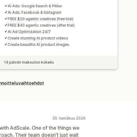
AI Ads: Google Search & PMax
AI Ads: Facebook & Instagram
FREE $20 agentic creatives (free trial)
FREE $40 agentic creatives (after trial)
AI Ad Optimization 24/7
Create stunning AI product videos
Create beautiful AI product images
14 päivän maksuton kokeilu
innoitteluvaihtoehdot
30. heinäkuu 2026
with AdScale. One of the things we
roach. Their team doesn’t just wait