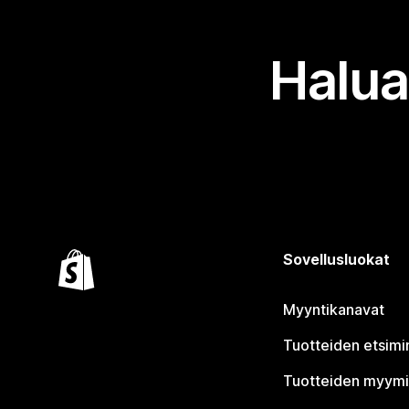
Halua
Sovellusluokat
Myyntikanavat
Tuotteiden etsimi
Tuotteiden myym