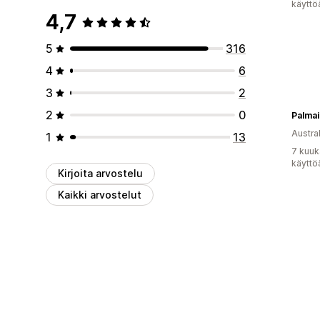
käyttö
4,7
5
316
4
6
3
2
2
0
Austral
1
13
7 kuuk
käyttö
Kirjoita arvostelu
Kaikki arvostelut