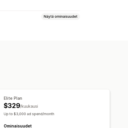
Näytä ominaisuudet
deyleisöt
Mukautetut kohdeyleisöt
hdentaminen
mpanjat
Tarjousten optimointi
ykuvat ja -videot
Videomainokset
ROI-analyysi
Klikkausasteet
Elite Plan
 kulu
Dashboardit
$329
/kuukausi
Up to $3,000 ad spend/month
Ominaisuudet