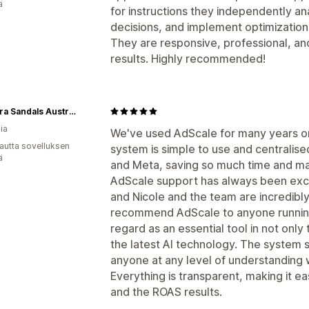
ä
for instructions they independently a
decisions, and implement optimizatio
They are responsive, professional, an
results. Highly recommended!
Palmaira Sandals Australia
ia
We've used AdScale for many years o
autta sovelluksen
system is simple to use and centralise
ä
and Meta, saving so much time and ma
AdScale support has always been exce
and Nicole and the team are incredibl
recommend AdScale to anyone running 
regard as an essential tool in not onl
the latest AI technology. The system 
anyone at any level of understanding wi
Everything is transparent, making it e
and the ROAS results.