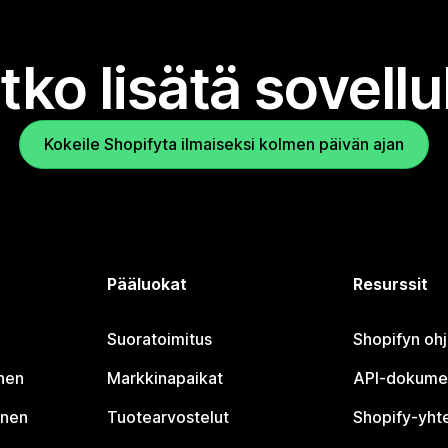
tko lisätä sovell
Kokeile Shopifyta ilmaiseksi kolmen päivän ajan
Pääluokat
Resurssit
Suoratoimitus
Shopifyn oh
nen
Markkinapaikat
API-dokume
inen
Tuotearvostelut
Shopify-yht