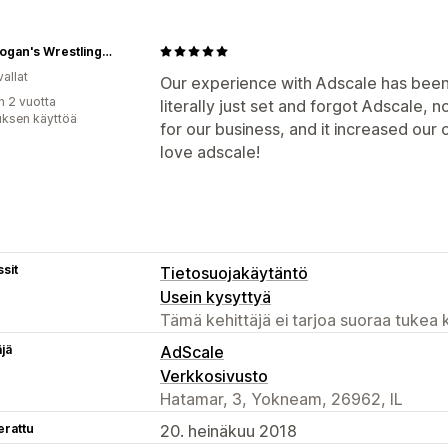
Hulk Hogan's Wrestling Shop
allat
Our experience with Adscale has been n
n 2 vuotta
literally just set and forgot Adscale,
uksen käyttöä
for our business, and it increased our 
love adscale!
sit
Tietosuojakäytäntö
Usein kysyttyä
Tämä kehittäjä ei tarjoa suoraa tukea k
äjä
AdScale
Verkkosivusto
Hatamar, 3, Yokneam, 26962, IL
erattu
20. heinäkuu 2018