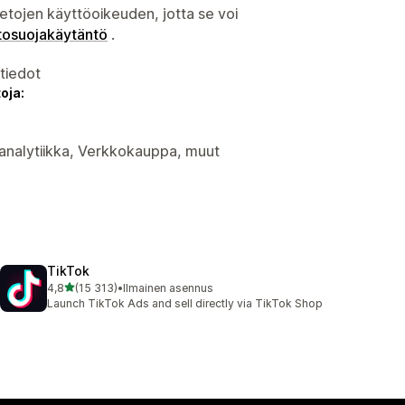
etojen käyttöoikeuden, jotta se voi
tosuojakäytäntö
.
atiedot
oja:
n analytiikka, Verkkokauppa, muut
TikTok
/ 5 tähteä
4,8
(15 313)
•
Ilmainen asennus
15313 arvostelua yhteensä
Launch TikTok Ads and sell directly via TikTok Shop