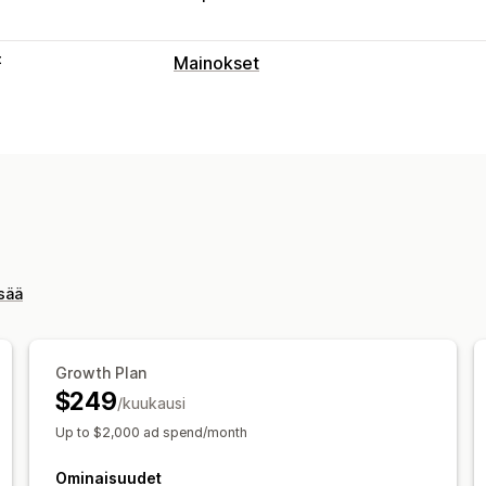
t
Mainokset
Kohdentaminen
Yleisösegmentit
Samankaltaiset koh
Tekoälykohdentaminen
Uudelleenko
Kampanjan hallinta
Tekoälyoptimointi
Automaattiset ka
Tekoälyn tukema copywriting
Tekoäl
isää
Tehokkuuden analytiikka
Tehokkuuden seuranta
Mainoskulut
Growth Plan
Konversioseuranta
Hankintakohtainen
$249
/kuukausi
Näyttökertojen määrät
Up to $2,000 ad spend/month
Ominaisuudet