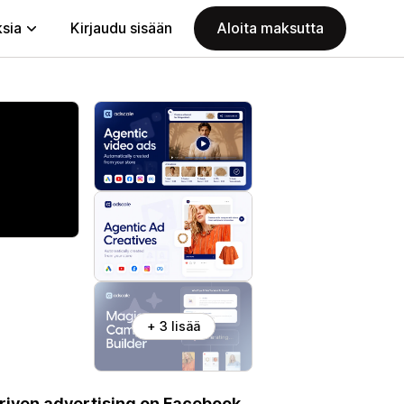
ksia
Kirjaudu sisään
Aloita maksutta
+ 3 lisää
riven advertising on Facebook