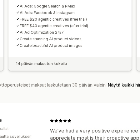
AI Ads: Google Search & PMax
AI Ads: Facebook & Instagram
FREE $20 agentic creatives (free trial)
FREE $40 agentic creatives (after trial)
AI Ad Optimization 24/7
Create stunning AI product videos
Create beautiful AI product images
14 päivän maksuton kokeilu
yttöperusteiset maksut laskutetaan 30 päivän välein.
Näytä kaikki h
SH
allat
We’ve had a very positive experience 
autta sovelluksen
appreciate most is their proactive app