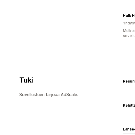
Yhdysv
Melkei
sovell
Tuki
Resurs
Sovellustuen tarjoaa AdScale.
Kehitt
Lanse