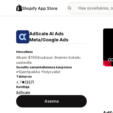
Shopify App Store
Esitt
AdScale AI Ads
Meta/Google Ads
Hinnoittelu
Alkaen $169/kuukausi. Ilmainen kokeilu
saatavilla.
Suosittu samankaltaisissa kaupoissa
Sijaintipaikka Yhdysvallat
Tähtiarvio
4,7
(337)
Kehittäjä
AdScale
Asenna
AdSc