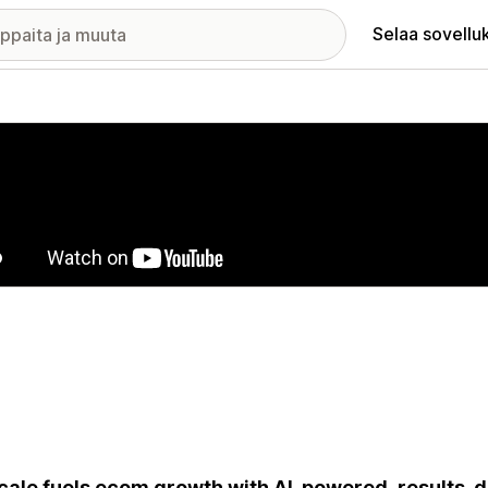
Selaa sovellu
elykuvagalleria
ale fuels ecom growth with AI-powered, results-d