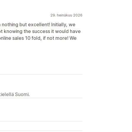
29. heinäkuu 2026
othing but excellent! Initially, we
 not knowing the success it would have
online sales 10 fold, if not more! We
ielellä Suomi.