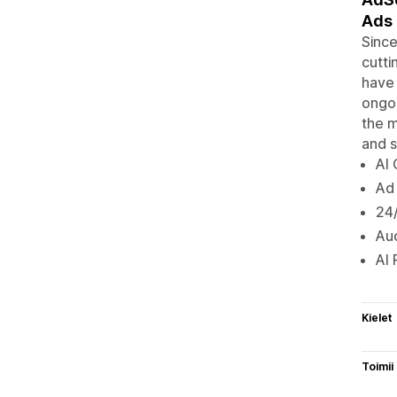
Ads 
Since
cutti
have 
ongoi
the m
and 
AI
Ad 
24/
Au
AI 
Kielet
Toimii