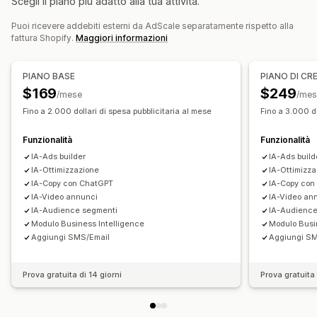
Scegli il piano più adatto alla tua attività.
Gestione delle campagne
Puoi ricevere addebiti esterni da AdScale separatamente rispetto alla
Ottimizzazione tramite IA
Campagne automatizzate
fattura Shopify.
Maggiori informazioni
Ottimizzazione delle offerte
Copywriting tramite IA
Immagini e video basati sull’IA
Annunci video
PIANO BASE
PIANO DI CR
$169
$249
Analisi delle performance
/mese
/mes
Monitoraggio delle performance
Spesa pubblicitaria
Fino a 2.000 dollari di spesa pubblicitaria al mese
Fino a 3.000 do
Analisi del ROI
Percentuali di clic
Funzionalità
Funzionalità
Monitoraggio delle conversioni
Costo per acquisizione
IA-Ads builder
IA-Ads build
Dashboard
Numero di impression
IA-Ottimizzazione
IA-Ottimizz
IA-Copy con ChatGPT
IA-Copy con
IA-Video annunci
IA-Video an
IA-Audience segmenti
IA-Audience
Modulo Business Intelligence
Modulo Busi
Aggiungi SMS/Email
Aggiungi S
Prova gratuita di 14 giorni
Prova gratuita 