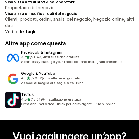
Visualizza dati di staff e collaboratori:
Proprietario del negozio
Visualizza e modifica i dati del negozio:
Clienti, prodotti, ordini, analisi del negozio, Negozio online, altri
dati
Vedi i dettagli
Altre app come questa
Facebook & Instagram
stelle su 5
3,7
(5.043)
•
Installazione gratuita
5043 recensioni totali
Seamlessly manage your Facebook and Instagram presence
Google & YouTube
stelle su 5
4,5
(5.062)
•
Installazione gratuita
5062 recensioni totali
Accedi al meglio di Google e YouTube
TikTok
stelle su 5
4,8
(15.319)
•
Installazione gratuita
15319 recensioni totali
Crea annunci video TikTok per coinvolgere il tuo pubblico
Vuoi aggiungere un’app?