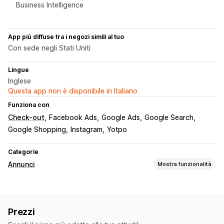
Business Intelligence
App più diffuse tra i negozi simili al tuo
Con sede negli Stati Uniti
Lingue
Inglese
Questa app non è disponibile in Italiano
Funziona con
Check-out
Facebook Ads
Google Ads
Google Search
Google Shopping
Instagram
Yotpo
Categorie
Annunci
Mostra funzionalità
Targeting
Segmenti di pubblico
Pubblico simile
Prezzi
Pubblico personalizzato
Targeting tramite IA
Retargeting