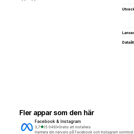
Utvec
Lanse
Dataå
Fler appar som den här
Facebook & Instagram
av 5 stjärnor
3,7
(5 049)
•
Gratis att installera
5049 recensioner totalt
Hantera din närvaro på Facebook och Instagram sömlöst