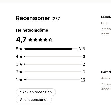
Recensioner
LEIBI
(337)
USA
7 måna
Helhetsomdöme
appen
4,7
5
316
4
6
3
2
2
0
Austra
1
13
7 måna
appen
Skriv en recension
Alla recensioner