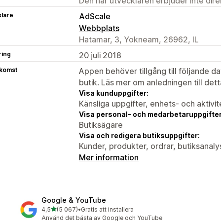
Den här utvecklaren erbjuder inte dir
klare
AdScale
Webbplats
Hatamar, 3, Yokneam, 26962, IL
ring
20 juli 2018
tkomst
Appen behöver tillgång till följande d
butik. Läs mer om anledningen till det
Visa kunduppgifter:
Känsliga uppgifter, enhets- och aktivi
Visa personal- och medarbetaruppgifter
Butiksägare
Visa och redigera butiksuppgifter:
Kunder, produkter, ordrar, butiksanal
Mer information
Google & YouTube
av 5 stjärnor
4,5
(5 067)
•
Gratis att installera
5067 recensioner totalt
Använd det bästa av Google och YouTube