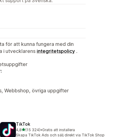
ekt support på Svenska.
ata för att kunna fungera med din
ta i utvecklarens
integritetspolicy
.
tetsuppgifter
:
ys, Webbshop, övriga uppgifter
TikTok
av 5 stjärnor
4,8
(15 324)
•
Gratis att installera
15324 recensioner totalt
Skapa TikTok Ads och sälj direkt via TikTok Shop