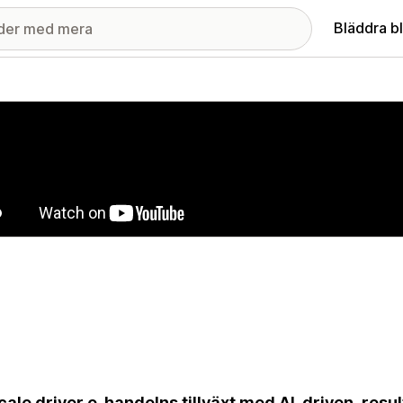
Bläddra b
ri med utvalda bilder
ale driver e-handelns tillväxt med AI-driven, res