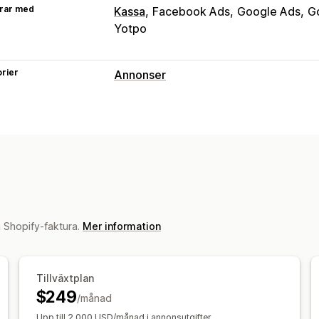
rar med
Kassa
Facebook Ads
Google Ads
G
Yotpo
rier
Annonser
Målinriktning
Målgruppssegment
Lookalike-målgr
AI-målinriktning
Återmarknadsföring
Kampanjhantering
AI-optimering
Automatiserade kamp
AI-copywriting
AI-bilder och videokl
n Shopify-faktura.
Mer information
Prestandaanalys
Spårning av prestanda
Annonskostn
Tillväxtplan
Konverteringsspårning
Kostnad per f
$249
/månad
Antal visningar
Upp till 2 000 USD/månad i annonsutgifter