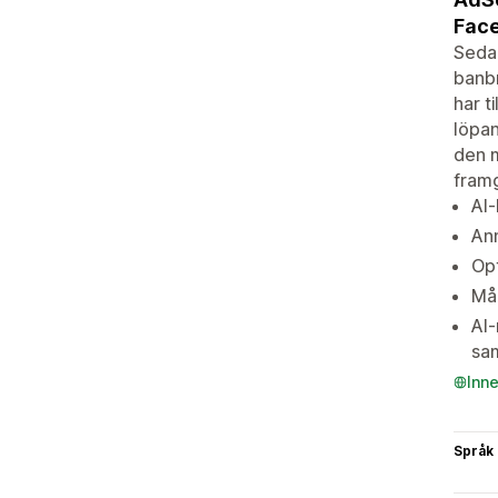
Face
Sedan
banbr
har t
löpan
den m
fram
AI
Ann
Opt
Mål
AI-
sa
Inn
Språk