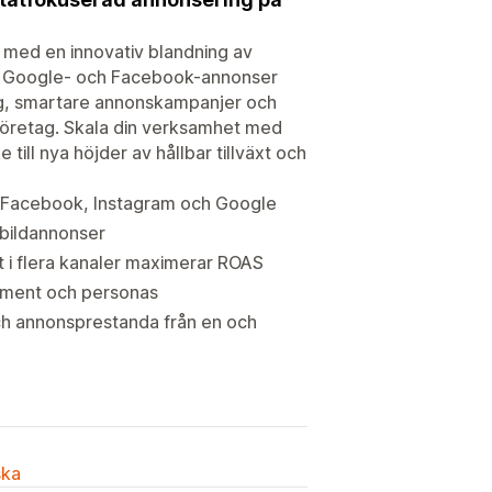
 med en innovativ blandning av
ns Google- och Facebook-annonser
tning, smartare annonskampanjer och
sföretag. Skala din verksamhet med
ill nya höjder av hållbar tillväxt och
 Facebook, Instagram och Google
bildannonser
 i flera kanaler maximerar ROAS
egment och personas
och annonsprestanda från en och
ska