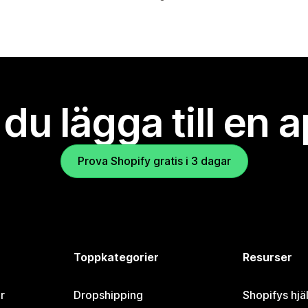
l du lägga till en 
Prova Shopify gratis i 3 dagar
Toppkategorier
Resurser
r
Dropshipping
Shopifys hjä