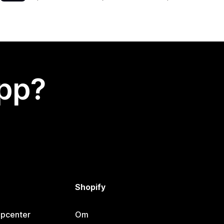
app?
Shopify
lpcenter
Om