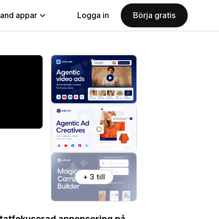
land appar
Logga in
Börja gratis
+ 3 till
ultatfokuserad annonsering på