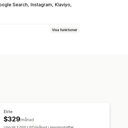
oogle Search
Instagram
Klaviyo
Visa funktioner
upper
Anpassade målgrupper
anjer
Budoptimering
ipp
Videoannonser
ad
ROI-analys
Klickfrekvens
Elite
örvärv
Instrumentpaneler
$329
/månad
Upp till 3 000 USD/månad i annonsutgifter