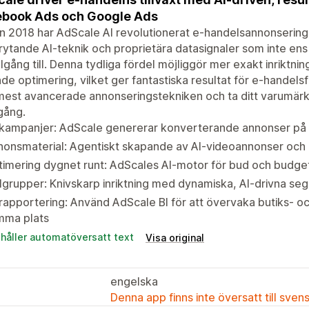
book Ads och Google Ads
 2018 har AdScale AI revolutionerat e-handelsannonsering
ytande AI-teknik och proprietära datasignaler som inte e
illgång till. Denna tydliga fördel möjliggör mer exakt inrik
de optimering, vilket ger fantastiska resultat för e-handel
est avancerade annonseringstekniken och ta ditt varumärke t
gång.
-kampanjer: AdScale genererar konverterande annonser på
onsmaterial: Agentiskt skapande av AI-videoannonser och 
imering dygnet runt: AdScales AI-motor för bud och budget
grupper: Knivskarp inriktning med dynamiska, AI-drivna s
rapportering: Använd AdScale BI för att övervaka butiks- 
mma plats
ehåller automatöversatt text
Visa original
engelska
Denna app finns inte översatt till sven