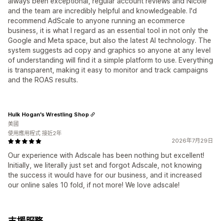
always been exceptional, regular account reviews and Nicole
and the team are incredibly helpful and knowledgeable. I'd
recommend AdScale to anyone running an ecommerce
business, it is what I regard as an essential tool in not only the
Google and Meta space, but also the latest AI technology. The
system suggests ad copy and graphics so anyone at any level
of understanding will find it a simple platform to use. Everything
is transparent, making it easy to monitor and track campaigns
and the ROAS results.
Hulk Hogan's Wrestling Shop
美國
使用應用程式 接近2年
2026年7月29日
Our experience with Adscale has been nothing but excellent!
Initially, we literally just set and forgot Adscale, not knowing
the success it would have for our business, and it increased
our online sales 10 fold, if not more! We love adscale!