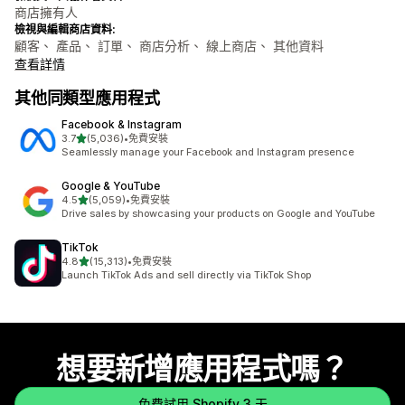
商店擁有人
檢視與編輯商店資料:
顧客、 產品、 訂單、 商店分析、 線上商店、 其他資料
查看詳情
其他同類型應用程式
Facebook & Instagram
滿分 5 顆星
3.7
(5,036)
•
免費安裝
共有 5036 則評價
Seamlessly manage your Facebook and Instagram presence
Google & YouTube
滿分 5 顆星
4.5
(5,059)
•
免費安裝
共有 5059 則評價
Drive sales by showcasing your products on Google and YouTube
TikTok
滿分 5 顆星
4.8
(15,313)
•
免費安裝
共有 15313 則評價
Launch TikTok Ads and sell directly via TikTok Shop
想要新增應用程式嗎？
免費試用 Shopify 3 天