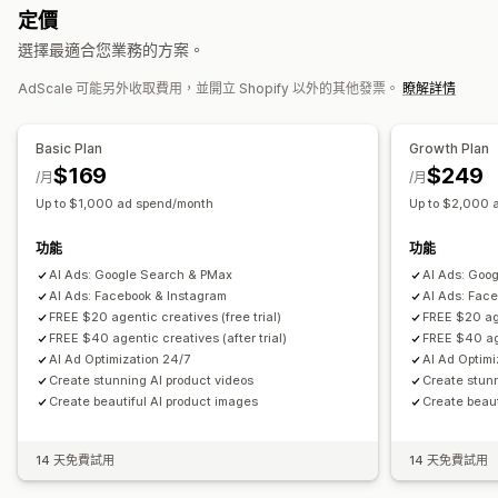
定價
行銷活動管理
選擇最適合您業務的方案。
AI 最佳化
自動化行銷活動
出價最佳化
AI 文案
AI 影像與影片
AdScale 可能另外收取費用，並開立 Shopify 以外的其他發票。
瞭解詳情
影片廣告
成效分析
Basic Plan
Growth Plan
成效追蹤
廣告支出
ROI 分析
點閱率
轉換追蹤
單次獲客成本
$169
$249
/月
/月
控制面板
曝光次數
Up to $1,000 ad spend/month
Up to $2,000 
功能
功能
AI Ads: Google Search & PMax
AI Ads: Goo
AI Ads: Facebook & Instagram
AI Ads: Fac
FREE $20 agentic creatives (free trial)
FREE $20 age
FREE $40 agentic creatives (after trial)
FREE $40 age
AI Ad Optimization 24/7
AI Ad Optimi
Create stunning AI product videos
Create stunn
Create beautiful AI product images
Create beaut
14 天免費試用
14 天免費試用