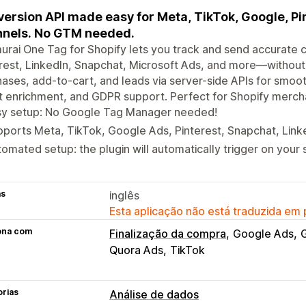
ersion API made easy for Meta, TikTok, Google, Pi
nels. No GTM needed.
rai One Tag for Shopify lets you track and send accurate 
rest, LinkedIn, Snapchat, Microsoft Ads, and more—without
ases, add-to-cart, and leads via server-side APIs for smoot
 enrichment, and GDPR support. Perfect for Shopify merch
sy setup: No Google Tag Manager needed!
ports Meta, TikTok, Google Ads, Pinterest, Snapchat, Link
omated setup: the plugin will automatically trigger on your 
as
inglês
Esta aplicação não está traduzida em
ona com
Finalização da compra
Google Ads
G
Quora Ads
TikTok
orias
Análise de dados