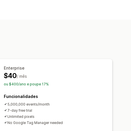
reio de compras
Rastreio UTM
se do histórico
Enterprise
$40
/ mês
ou $400/ano e poupe 17%
Funcionalidades
5,000,000 events/month
7-day free trial
Unlimited pixels
No Google Tag Manager needed