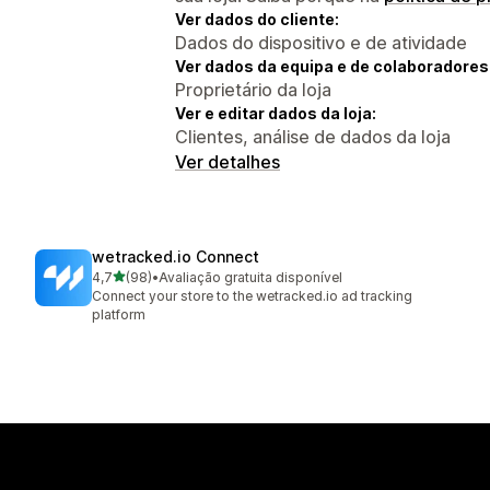
Ver dados do cliente:
Dados do dispositivo e de atividade
Ver dados da equipa e de colaboradores
Proprietário da loja
Ver e editar dados da loja:
Clientes, análise de dados da loja
Ver detalhes
wetracked.io Connect
de 5 estrelas
4,7
(98)
•
Avaliação gratuita disponível
98 total de avaliações
Connect your store to the wetracked.io ad tracking
platform