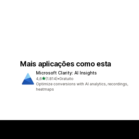
Mais aplicações como esta
Microsoft Clarity: AI Insights
de 5 estrelas
4,6
(1.814)
•
Gratuito
1814 total de avaliações
Optimize conversions with AI analytics, recordings,
heatmaps