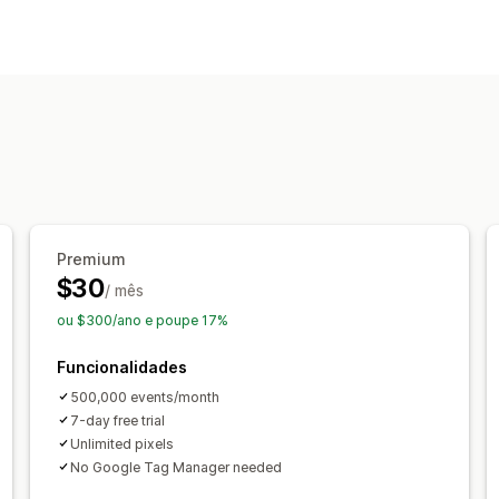
Comportamento do cliente
Rastreio de eventos
Marketing e vendas
Atribuição de marketing
ROAS
Rast
Rastreio de píxeis
Imagens e relatórios
Dashboard de análise de dados
Análi
Premium
$30
/ mês
ou $300/ano e poupe 17%
Funcionalidades
500,000 events/month
7-day free trial
Unlimited pixels
No Google Tag Manager needed