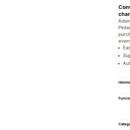
Conv
chan
Adsmu
Pinte
purch
event
Ea
Sup
Aut
Idiom
Funci
Categ