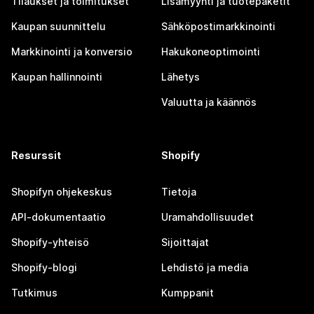
Tilaukset ja toimitukset
Lisämyynti ja tuotepaketit
Kaupan suunnittelu
Sähköpostimarkkinointi
Markkinointi ja konversio
Hakukoneoptimointi
Kaupan hallinnointi
Lähetys
Valuutta ja käännös
Resurssit
Shopify
Shopifyn ohjekeskus
Tietoja
API-dokumentaatio
Uramahdollisuudet
Shopify-yhteisö
Sijoittajat
Shopify-blogi
Lehdistö ja media
Tutkimus
Kumppanit