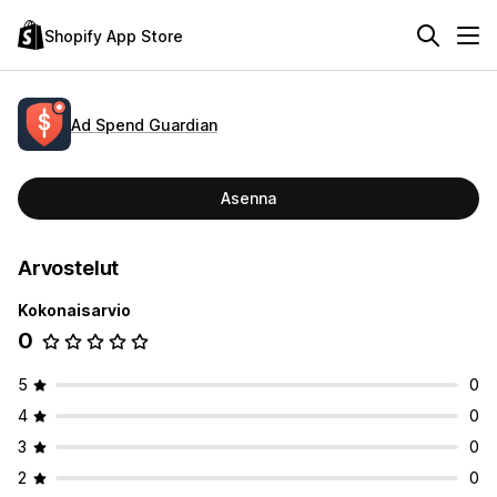
Shopify App Store
Ad Spend Guardian
Asenna
Arvostelut
Kokonaisarvio
0
5
0
4
0
3
0
2
0