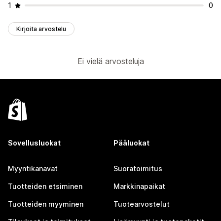
1
0
Kirjoita arvostelu
Ei vielä arvosteluja
Sovellusluokat
Pääluokat
Myyntikanavat
Suoratoimitus
Tuotteiden etsiminen
Markkinapaikat
Tuotteiden myyminen
Tuotearvostelut