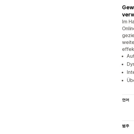
Gewi
verw
Im H
Onlin
gezie
weite
effek
Aut
Dy
Int
Übe
언어
범주