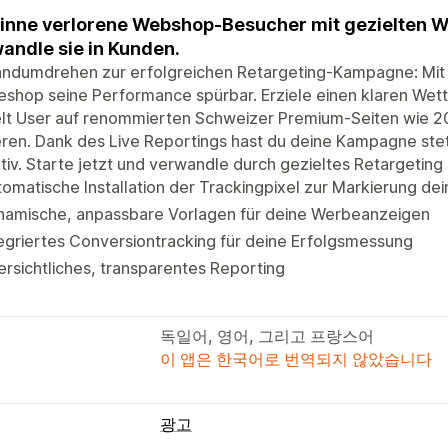
nne verlorene Webshop-Besucher mit gezielten 
andle sie in Kunden.
andumdrehen zur erfolgreichen Retargeting-Kampagne: Mit 
eshop seine Performance spürbar. Erziele einen klaren Wet
lt User auf renommierten Schweizer Premium-Seiten wie 20
ren. Dank des Live Reportings hast du deine Kampagne stets
tiv. Starte jetzt und verwandle durch gezieltes Retargeting
omatische Installation der Trackingpixel zur Markierung de
namische, anpassbare Vorlagen für deine Werbeanzeigen
egriertes Conversiontracking für deine Erfolgsmessung
rsichtliches, transparentes Reporting
독일어, 영어, 그리고 프랑스어
이 앱은 한국어로 번역되지 않았습니다
광고