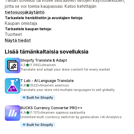
Tämän sovellus tarvitsee seuraavien tietojen käyttöoikeuden,
jotta se voi toimia kaupassasi. Katso kehittäjän
tietosuojakäytäntö
.
Tarkastele henkilöstön ja avustajien tietoja:
Kaupan omistaja
Tarkastele kaupan tietoja:
Tuotteet
Näytä tiedot
Lisää tämänkaltaisia sovelluksia
Shopify Translate & Adapt
/ 5 tähteä
4,5
(1 395)
•
Ilmainen
1395 arvostelua yhteensä
Translate and adapt your store content for every market
T Lab ‑ AI Language Translate
/ 5 tähteä
4,9
(922)
•
Ilmainen asennus
922 arvostelua yhteensä
Translate your store into multiple languages to sell globally.
Built for Shopify
BUCKS Currency Converter PRO++
/ 5 tähteä
4,9
(1 131)
•
Ilmainen sopimus saatavilla
1131 arvostelua yhteensä
Unlimited multi currency switcher by geolocation +AI Analytics
Built for Shopify