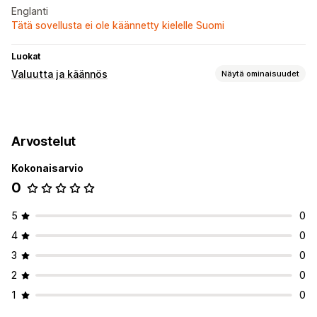
Englanti
Tätä sovellusta ei ole käännetty kielelle Suomi
Luokat
Valuutta ja käännös
Näytä ominaisuudet
Valuutan vaihto
Reaaliaikaiset kurssit
Monta valuuttaa
Maan valitsin
Arvostelut
Vaihtimen design
Hinnan pyöristäminen
Hintanäkymä
Kokonaisarvio
0
5
0
4
0
3
0
2
0
1
0