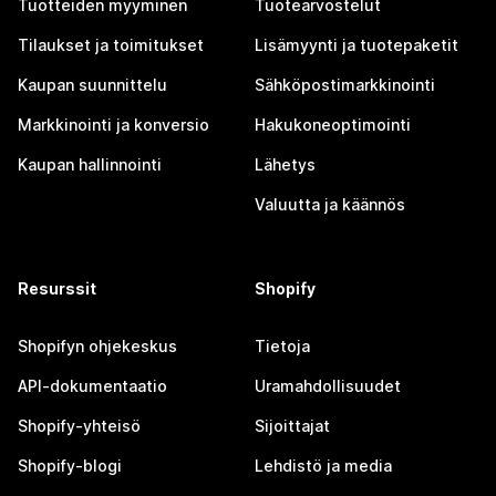
Tuotteiden myyminen
Tuotearvostelut
Tilaukset ja toimitukset
Lisämyynti ja tuotepaketit
Kaupan suunnittelu
Sähköpostimarkkinointi
Markkinointi ja konversio
Hakukoneoptimointi
Kaupan hallinnointi
Lähetys
Valuutta ja käännös
Resurssit
Shopify
Shopifyn ohjekeskus
Tietoja
API-dokumentaatio
Uramahdollisuudet
Shopify-yhteisö
Sijoittajat
Shopify-blogi
Lehdistö ja media