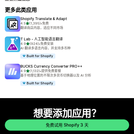
更多此类应用
Shopify Translate & Adapt
星（满分 5 星）
4.5
(1,395)
•
免费
总共 1395 条评论
翻译商店内容，适应不同市场
T Lab ‑ 人工智能语言翻译
星（满分 5 星）
4.9
(924)
•
免费安装
总共 924 条评论
AI 翻译多语言内容，并支持多币种
Built for Shopify
BUCKS Currency Converter PRO++
星（满分 5 星）
4.9
(1,132)
•
提供免费套餐
总共 1132 条评论
基于地理位置的不限次多货币切换器以及 AI 分析
Built for Shopify
想要添加应用？
免费试用 Shopify 3 天