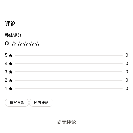
货币转换
实时费率
多币种
国家/地区选择器
切换器设计
价格舍入
评论
价格显示
整体评分
0
5
0
4
0
3
0
2
0
1
0
撰写评论
所有评论
尚无评论