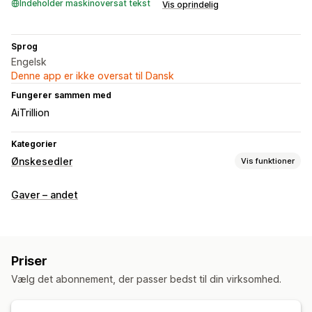
Indeholder maskinoversat tekst
Vis oprindelig
Sprog
Engelsk
Denne app er ikke oversat til Dansk
Fungerer sammen med
AiTrillion
Kategorier
Ønskesedler
Vis funktioner
Listetyper
Gaver – andet
Tilpasset registrering
Ønskeliste
Registrering i butikken
Onlineregistrering
Favoritter
Gæsteønskeseddel
Listeadministration
Priser
Deling på sociale medier
Del links
Kontrolpanel
Vælg det abonnement, der passer bedst til din virksomhed.
Flere lister
Import og eksport
Læg i indkøbskurv