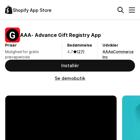
Shopify App Store
AAA‑ Advance Gift Registry App
Priser
Bedømmelse
Udvikler
Mulighed for gratis
4,7
(27)
AAAeCommerce
prøveperiode
Inc
Installér
Se demobutik