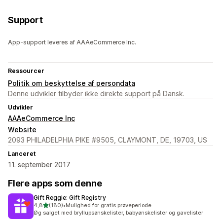
Support
App-support leveres af AAAeCommerce Inc.
Ressourcer
Politik om beskyttelse af persondata
Denne udvikler tilbyder ikke direkte support på Dansk.
Udvikler
AAAeCommerce Inc
Website
2093 PHILADELPHIA PIKE #9505, CLAYMONT, DE, 19703, US
Lanceret
11. september 2017
Flere apps som denne
Gift Reggie: Gift Registry
ud af 5 stjerner
4,8
(180)
•
Mulighed for gratis prøveperiode
180 anmeldelser i alt
Øg salget med bryllupsønskelister, babyønskelister og gavelister