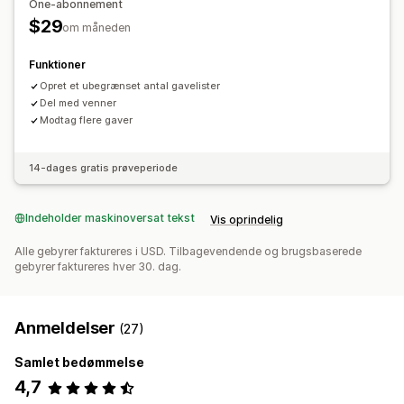
One-abonnement
Tilpasning
$29
om måneden
Tilpasset branding
Tilpassede layouts
Tilpassede ikoner
Mailskabeloner
Funktioner
Opret et ubegrænset antal gavelister
Del med venner
Modtag flere gaver
14-dages gratis prøveperiode
Indeholder maskinoversat tekst
Vis oprindelig
Alle gebyrer faktureres i USD. Tilbagevendende og brugsbaserede
gebyrer faktureres hver 30. dag.
Anmeldelser
(27)
Samlet bedømmelse
4,7