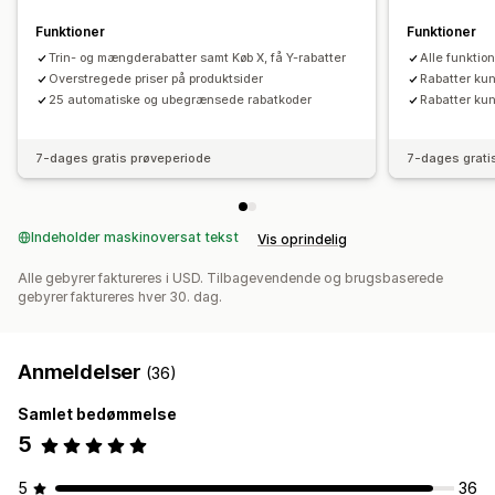
Administration af rabatter
Valutakonvertering
Tilpasning til lokale forhold
Funktioner
Funktioner
Kampagner
Trin- og mængderabatter samt Køb X, få Y-rabatter
Udløsere og regler
Automatiseringer
Alle funktion
Overstregede priser på produktsider
Rabatter kun
Målretning
Tagging
Analyser
25 automatiske og ubegrænsede rabatkoder
Rabatter kun
7-dages gratis prøveperiode
7-dages grati
Indeholder maskinoversat tekst
Vis oprindelig
Alle gebyrer faktureres i USD. Tilbagevendende og brugsbaserede
gebyrer faktureres hver 30. dag.
Anmeldelser
(36)
Samlet bedømmelse
5
5
36