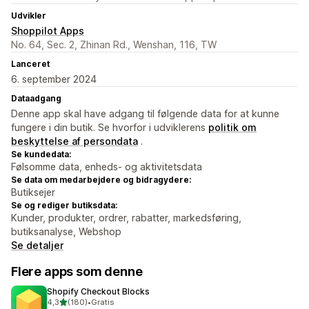
Udvikler
Shoppilot Apps
No. 64, Sec. 2, Zhinan Rd., Wenshan, 116, TW
Lanceret
6. september 2024
Dataadgang
Denne app skal have adgang til følgende data for at kunne
fungere i din butik. Se hvorfor i udviklerens
politik om
beskyttelse af persondata
.
Se kundedata:
Følsomme data, enheds- og aktivitetsdata
Se data om medarbejdere og bidragydere:
Butiksejer
Se og rediger butiksdata:
Kunder, produkter, ordrer, rabatter, markedsføring,
butiksanalyse, Webshop
Se detaljer
Flere apps som denne
Shopify Checkout Blocks
ud af 5 stjerner
4,3
(180)
•
Gratis
180 anmeldelser i alt