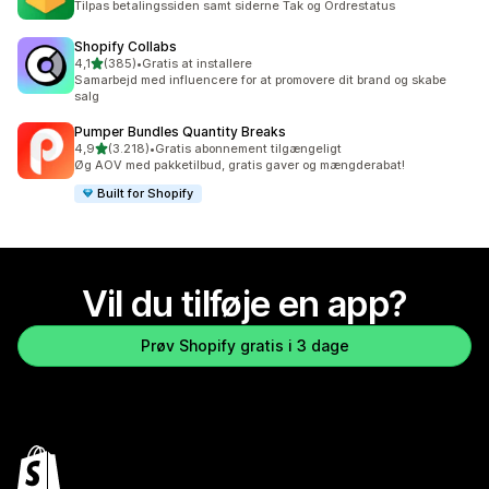
Tilpas betalingssiden samt siderne Tak og Ordrestatus
Shopify Collabs
ud af 5 stjerner
4,1
(385)
•
Gratis at installere
385 anmeldelser i alt
Samarbejd med influencere for at promovere dit brand og skabe
salg
Pumper Bundles Quantity Breaks
ud af 5 stjerner
4,9
(3.218)
•
Gratis abonnement tilgængeligt
3218 anmeldelser i alt
Øg AOV med pakketilbud, gratis gaver og mængderabat!
Built for Shopify
Vil du tilføje en app?
Prøv Shopify gratis i 3 dage