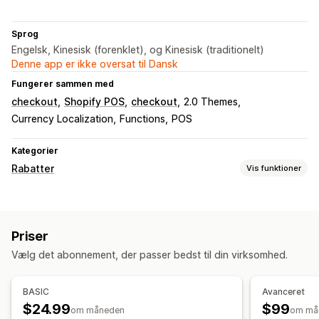
Sprog
Engelsk, Kinesisk (forenklet), og Kinesisk (traditionelt)
Denne app er ikke oversat til Dansk
Fungerer sammen med
checkout
Shopify POS
checkout
2.0 Themes
Currency Localization
Functions
POS
Kategorier
Rabatter
Vis funktioner
Rabattyper
Køb én, og få én gratis
Differentieret prissætning
Priser
Mængderabatter
Antalsbegrænsning
Procentrabatter
Vælg det abonnement, der passer bedst til din virksomhed.
Engrospriser
Gratis levering
Rabatter i indkøbskurv
Rabatter ved betaling
Gaver
Dynamiske priser
BASIC
Avanceret
Tilpassede rabatter
$24.99
$99
om måneden
om må