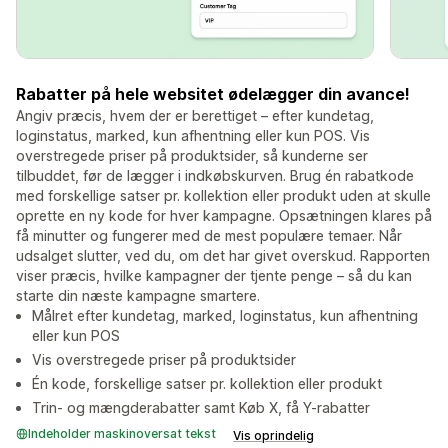
Rabatter på hele websitet ødelægger din avance!
Angiv præcis, hvem der er berettiget – efter kundetag,
loginstatus, marked, kun afhentning eller kun POS. Vis
overstregede priser på produktsider, så kunderne ser
tilbuddet, før de lægger i indkøbskurven. Brug én rabatkode
med forskellige satser pr. kollektion eller produkt uden at skulle
oprette en ny kode for hver kampagne. Opsætningen klares på
få minutter og fungerer med de mest populære temaer. Når
udsalget slutter, ved du, om det har givet overskud. Rapporten
viser præcis, hvilke kampagner der tjente penge – så du kan
starte din næste kampagne smartere.
Målret efter kundetag, marked, loginstatus, kun afhentning
eller kun POS
Vis overstregede priser på produktsider
Én kode, forskellige satser pr. kollektion eller produkt
Trin- og mængderabatter samt Køb X, få Y-rabatter
Indeholder maskinoversat tekst
Vis oprindelig