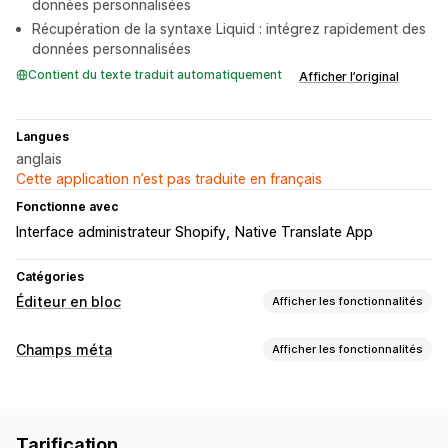
données personnalisées
Récupération de la syntaxe Liquid : intégrez rapidement des
données personnalisées
Contient du texte traduit automatiquement
Afficher l’original
Langues
anglais
Cette application n’est pas traduite en français
Fonctionne avec
Interface administrateur Shopify
Native Translate App
Catégories
Éditeur en bloc
Afficher les fonctionnalités
Ressources modifiables
Champs méta
Afficher les fonctionnalités
Champs méta
Types de champs méta
Actions
Collections
Clients
Pages
Produits
Blogs
Variantes
Importation et exportation de fichiers CSV
Tarification
Fichiers
Images
Texte