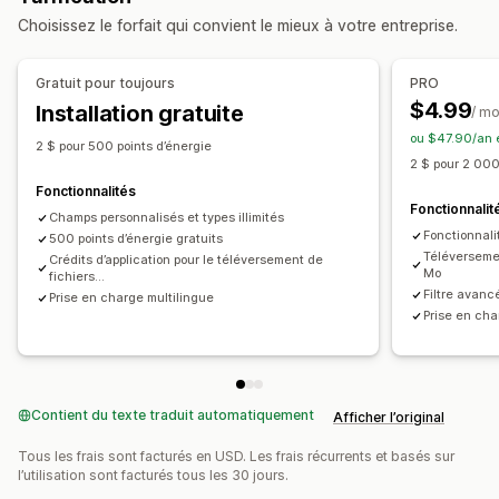
Choisissez le forfait qui convient le mieux à votre entreprise.
Outils de gestion
Importation et exportation en bloc
Gratuit pour toujours
PRO
Éditeur de champs méta
$4.99
Installation gratuite
/ mo
ou $47.90/an 
2 $ pour 500 points d’énergie
2 $ pour 2 000
Fonctionnalités
Fonctionnalit
Champs personnalisés et types illimités
Fonctionnalit
500 points d’énergie gratuits
Téléversemen
Crédits d’application pour le téléversement de
Mo
fichiers...
Filtre avancé
Prise en charge multilingue
Prise en cha
Contient du texte traduit automatiquement
Afficher l’original
Tous les frais sont facturés en USD. Les frais récurrents et basés sur
l’utilisation sont facturés tous les 30 jours.