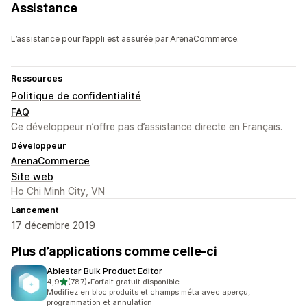
Assistance
L’assistance pour l’appli est assurée par ArenaCommerce.
Ressources
Politique de confidentialité
FAQ
Ce développeur n’offre pas d’assistance directe en Français.
Développeur
ArenaCommerce
Site web
Ho Chi Minh City, VN
Lancement
17 décembre 2019
Plus d’applications comme celle-ci
Ablestar Bulk Product Editor
étoile(s) sur 5
4,9
(787)
•
Forfait gratuit disponible
787 avis au total
Modifiez en bloc produits et champs méta avec aperçu,
programmation et annulation