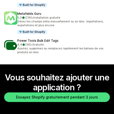
Built for Shopify
Metafields Guru
étoile(s) sur 5
5,0
(218)
•
Installation gratuite
218 avis au total
Gérez les champs méta manuellement ou en bloc. Importations,
exportations et plus encore
Built for Shopify
Power Tools Bulk Edit Tags
étoile(s) sur 5
4,4
(36)
•
Gratuite
36 avis au total
Ajoutez, supprimez ou remplacez rapidement les balises de vos
produits en bloc
Vous souhaitez ajouter une
application ?
Essayez Shopify gratuitement pendant 3 jours