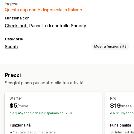
Inglese
Questa app non è disponibile in Italiano
Funziona con
Check-out
Pannello di controllo Shopify
Categorie
Sconti
Mostra funzionalità
Tipo di sconto
Codici sconto
Coupon
Prezzi fissi
Sconti forfettari
Prezzi
Sconti percentuali
Sconti sul carrello
Sconti al check-out
Scegli il piano più adatto alla tua attività.
Sconti personalizzati
Gestione sconti
Starter
Pro
Strumento Editor
Campagne
Trigger e regole
$5
$19
/mese
/mese
Automazioni
Targeting
Filtri
o a $45/anno con un risparmio del 25%
o a $136/anno
Funzionalità
Funzionalità
1 active discount at a time
Unlimited d