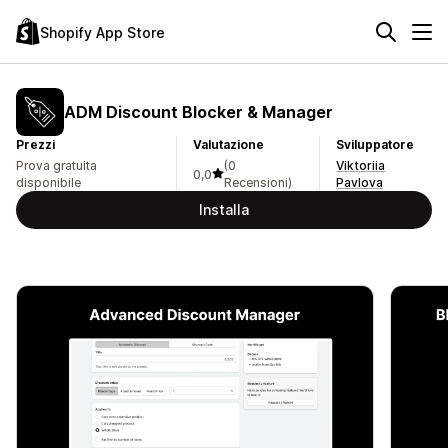
Shopify App Store
ADM Discount Blocker & Manager
Prezzi
Valutazione
Sviluppatore
Prova gratuita
(0
Viktoriia
0,0
disponibile
Recensioni)
Pavlova
Installa