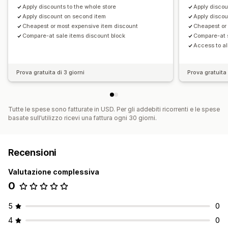
Apply discounts to the whole store
Apply discou
Apply discount on second item
Apply disco
Cheapest or most expensive item discount
Cheapest or
Compare-at sale items discount block
Compare-at s
Access to al
Prova gratuita di 3 giorni
Prova gratuita 
Tutte le spese sono fatturate in USD. Per gli addebiti ricorrenti e le spese
basate sull’utilizzo ricevi una fattura ogni 30 giorni.
Recensioni
Valutazione complessiva
0
5
0
4
0