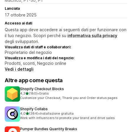
Machico, PT-30, PT
Lanciata
17 ottobre 2025
Accesso ai dati
Questa app deve accedere ai seguenti dati per funzionare con
il tuo negozio. Scopri perché su
informativa sulla privacy
degli sviluppatori.
Visualizza dati di staff e collaboratori:
Proprietario del negozio
Visualizza e modifica i dati del negozio:
Prodotti, sconti, Negozio online
Vedi i dettagli
Altre app come questa
Shopify Checkout Blocks
stelle su 5
4,3
(180)
•
Gratis
180 recensioni totali
Customize your Checkout, Thank you and Order status pages
Shopify Collabs
stelle su 5
4,0
(384)
•
Installazione gratuita
384 recensioni totali
Work with influencers to promote your brand and drive sales
Pumper Bundles Quantity Breaks