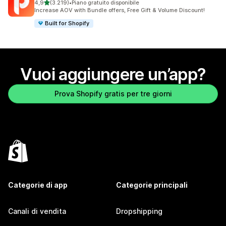
stelle su 5
4,9
(3.219)
•
Piano gratuito disponibile
3219 recensioni totali
Increase AOV with Bundle offers, Free Gift & Volume Discount!
Built for Shopify
Vuoi aggiungere un’app?
Prova Shopify gratis per tre giorni
Categorie di app
Categorie principali
Canali di vendita
Dropshipping