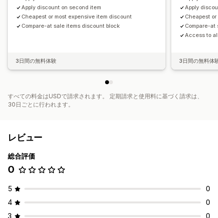
Apply discount on second item
Apply disco
Cheapest or most expensive item discount
Cheapest or
Compare-at sale items discount block
Compare-at s
Access to al
3日間の無料体験
3日間の無料体
すべての料金はUSDで請求されます。 定期請求と使用料に基づく請求は、
30日ごとに行われます。
レビュー
総合評価
0
5
0
4
0
3
0