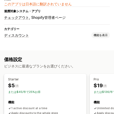
このアプリは日本語に翻訳されていません
連携対象システム・アプリ
チェックアウト
Shopify管理者ページ
カテゴリー
ディスカウント
機能を表示
ディスカウントの種類
クーポンコード
クーポン
固定価格設定
一律割引
価格設定
割引率によるディスカウント
カートディスカウント
ビジネスに最適なプランをお選びください。
チェックアウトディスカウント
カスタムディスカウント
ディスカウント管理
Starter
Pro
編集ツール
キャンペーン
トリガーとルール
オートメーション
$5
$19
/月
/月
ターゲティング
絞り込み
または$45/年で25%お得
または$136/
機能
機能
1 active discount at a time
Unlimited d
Apply discounts to the whole store
Apply discou