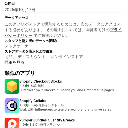
公開日
2025年10月17日
データアクセス
このアプリがストアで機能するためには、次のデータにアクセス
する必要があります。 その理由については、開発者向けの
プライ
バシーポリシー
でご確認ください。
スタッフと協力者のデータの閲覧:
ストアオーナー
ストアデータを表示および編集:
商品、 ディスカウント、 オンラインストア
詳細を見る
類似のアプリ
Shopify Checkout Blocks
5つ星中
4.3
(180)
•
無料
合計レビュー数：180件
Customize your Checkout, Thank you and Order status pages
Shopify Collabs
5つ星中
4.0
(384)
•
無料インストール
合計レビュー数：384件
Work with influencers to promote your brand and drive sales
Pumper Bundles Quantity Breaks
5つ星中
4.9
(3,217)
•
無料プランあり
合計レビュー数：3217件