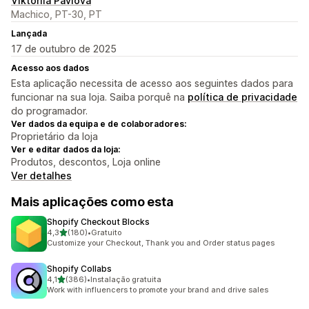
Viktoriia Pavlova
Machico, PT-30, PT
Lançada
17 de outubro de 2025
Acesso aos dados
Esta aplicação necessita de acesso aos seguintes dados para
funcionar na sua loja. Saiba porquê na
política de privacidade
do programador.
Ver dados da equipa e de colaboradores:
Proprietário da loja
Ver e editar dados da loja:
Produtos, descontos, Loja online
Ver detalhes
Mais aplicações como esta
Shopify Checkout Blocks
de 5 estrelas
4,3
(180)
•
Gratuito
180 total de avaliações
Customize your Checkout, Thank you and Order status pages
Shopify Collabs
de 5 estrelas
4,1
(386)
•
Instalação gratuita
386 total de avaliações
Work with influencers to promote your brand and drive sales