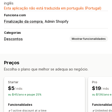
inglês
Esta aplicação não está traduzida em português (Portugal)
Funciona com
Finalização da compra
Admin Shopify
Categorias
Descontos
Mostrar funcionalidades
Tipos de descontos
Códigos de desconto
Cupões
Preços fixos
Preços
Descontos fixos
Descontos em percentagem
Escolha o plano que melhor se adequa ao negócio.
Descontos no carrinho
Descontos na finalização da compra
Starter
Pro
Descontos personalizados
$5
$19
/ mês
/ mês
Gestão de descontos
ou $45/ano e poupe 25%
ou $136/ano 
Ferramenta do editor
Campanhas
Acionadores e regras
Funcionalidades
Funcionalida
Automatizações
Direcionamento
Filtros
1 active discount at a time
Unlimited d