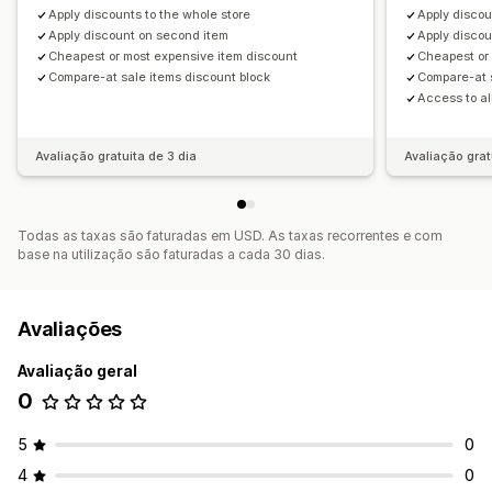
Apply discounts to the whole store
Apply discou
Apply discount on second item
Apply disco
Cheapest or most expensive item discount
Cheapest or
Compare-at sale items discount block
Compare-at s
Access to al
Avaliação gratuita de 3 dia
Avaliação grat
Todas as taxas são faturadas em USD. As taxas recorrentes e com
base na utilização são faturadas a cada 30 dias.
Avaliações
Avaliação geral
0
5
0
4
0