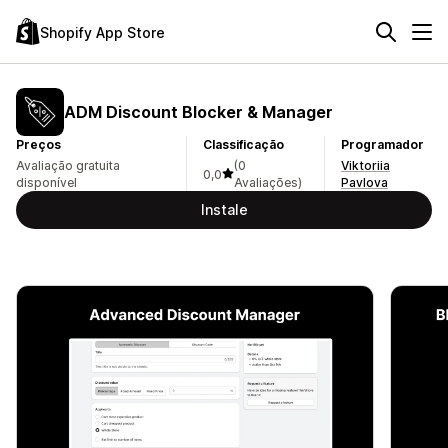
Shopify App Store
ADM Discount Blocker & Manager
Preços
Classificação
Programador
Avaliação gratuita
(0
Viktoriia
0,0
disponível
Avaliações)
Pavlova
Instale