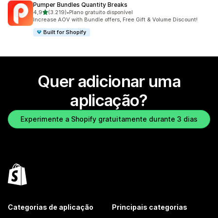
Pumper Bundles Quantity Breaks
de 5 estrelas
4,9
(3.219)
•
Plano gratuito disponível
3219 total de avaliações
Increase AOV with Bundle offers, Free Gift & Volume Discount!
Built for Shopify
Quer adicionar uma
aplicação?
Experimente a Shopify gratuitamente durante 3 dias
Categorias de aplicação
Principais categorias