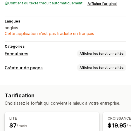
Contient du texte traduit automatiquement
Afficher l’original
Langues
anglais
Cette application n’est pas traduite en français
Catégories
Formulaires
Afficher les fonctionnalités
Types de formulaires
Créateur de pages
Afficher les fonctionnalités
Contacts
Personnalisé
Retour d’expérience
Types de pages
Importations de fichiers
Enregistrements
FAQ
Pages de centre d’aide
Pages de contact
Personnalisation
Tarification
Formulaires
Page d’avis
Pages personnalisées
Éditeur avec fonction de glisser-déposer
Choisissez le forfait qui convient le mieux à votre entreprise.
Gestion des pages
Police et couleur
Champs personnalisés
Outil d’édition
Éléments
CSS personnalisées
JavaScript personnalisé
LITE
CROISSANC
Logique conditionnelle
$7
$19.95
/ mois
/ 