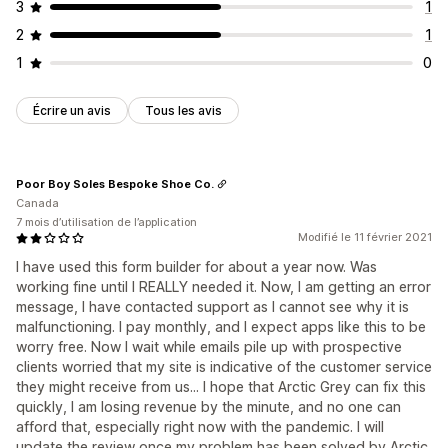
3
1
2
1
1
0
Écrire un avis
Tous les avis
Poor Boy Soles Bespoke Shoe Co.
Canada
7 mois d’utilisation de l’application
Modifié le 11 février 2021
I have used this form builder for about a year now. Was
working fine until I REALLY needed it. Now, I am getting an error
message, I have contacted support as I cannot see why it is
malfunctioning. I pay monthly, and I expect apps like this to be
worry free. Now I wait while emails pile up with prospective
clients worried that my site is indicative of the customer service
they might receive from us... I hope that Arctic Grey can fix this
quickly, I am losing revenue by the minute, and no one can
afford that, especially right now with the pandemic. I will
update the review once my problem has been solved by Arctic