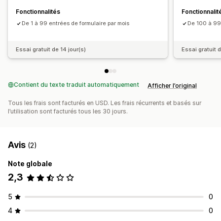
Gestion des données
Fonctionnalités
Fonctionnalit
Historique
De 1 à 99 entrées de formulaire par mois
De 100 à 99
Essai gratuit de 14 jour(s)
Essai gratuit d
Contient du texte traduit automatiquement
Afficher l’original
Tous les frais sont facturés en USD. Les frais récurrents et basés sur
l’utilisation sont facturés tous les 30 jours.
Avis
(2)
Note globale
2,3
5
0
4
0