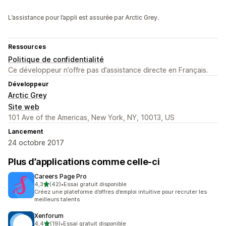
L’assistance pour l’appli est assurée par Arctic Grey.
Ressources
Politique de confidentialité
Ce développeur n’offre pas d’assistance directe en Français.
Développeur
Arctic Grey
Site web
101 Ave of the Americas, New York, NY, 10013, US
Lancement
24 octobre 2017
Plus d’applications comme celle-ci
Careers Page Pro
étoile(s) sur 5
4,3
(42)
•
Essai gratuit disponible
42 avis au total
Créez une plateforme d’offres d’emploi intuitive pour recruter les
meilleurs talents
Xenforum
étoile(s) sur 5
4,4
(19)
•
Essai gratuit disponible