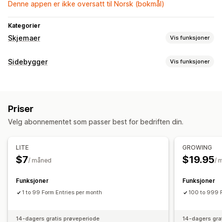
Denne appen er ikke oversatt til Norsk (bokmål)
Kategorier
Skjemaer
Vis funksjoner
Skjematyper
Sidebygger
Vis funksjoner
Kontakter
Tilpasset
Tilbakemeldinger
Filopplasting
Sidetyper
Registreringer
Vanlige spørsmål
Hjelpesentersider
Kontaktsider
Tilpasning
Priser
Skjemaer
Side med omtaler
Egendefinerte sider
Dra-og-slipp-redigeringsverktøy
Skrifttype og farge
Velg abonnementet som passer best for bedriften din.
Administrere sider
Egendefinerte felt
Tilpasset CSS
Tilpasset JavaScript
Redigeringsverktøy
Elementer
Betinget logikk
LITE
GROWING
$7
$19.95
/ måned
/ 
Dataadministrasjon
Historikk
Funksjoner
Funksjoner
1 to 99 Form Entries per month
100 to 999 
14-dagers gratis prøveperiode
14-dagers gra