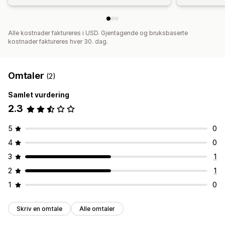
Alle kostnader faktureres i USD. Gjentagende og bruksbaserte
kostnader faktureres hver 30. dag.
Omtaler
(2)
Samlet vurdering
2.3
5
0
4
0
3
1
2
1
1
0
Skriv en omtale
Alle omtaler