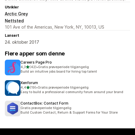
Utvikler
Arctic Grey
Nettsted
101 Ave of the Americas, New York, NY, 10013, US
Lansert
24. oktober 2017
Flere apper som denne
Careers Page Pro
av 5 stjerner
4,3
(42)
•
Gratis prøveperiode tilgjengelig
Totalt 42 omtaler
Build an intuitive jobs board for hiring top talent
Xenforum
av 5 stjerner
4,4
(19)
•
Gratis prøveperiode tilgjengelig
Totalt 19 omtaler
Easy to build a professional community forum around your brand
ContactBox: Contact Form
Gratis prøveperiode tilgjengelig
Build Custom Contact, Return & Support Forms for Your Store