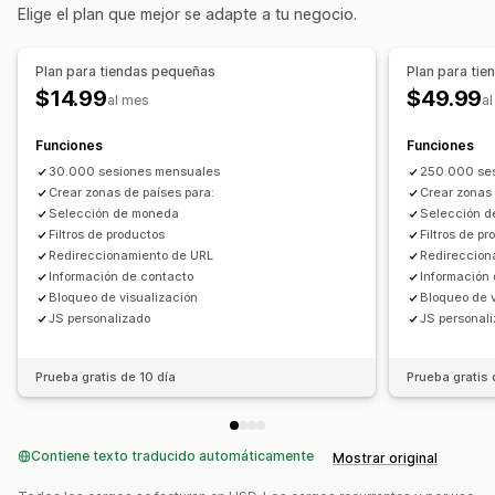
Redireccionamiento por error
Redireccionamiento manual
Elige el plan que mejor se adapte a tu negocio.
Seguimiento
Informes y estadísticas
Plan para tiendas pequeñas
Plan para ti
Configuración de localización
$14.99
$49.99
al mes
a
Cambio de moneda
Seleccionador de país
Cambio de idioma
Traducción
Funciones
Funciones
30.000 sesiones mensuales
250.000 se
Crear zonas de países para:
Crear zonas 
Selección de moneda
Selección 
Filtros de productos
Filtros de p
Redireccionamiento de URL
Redireccion
Información de contacto
Información
Bloqueo de visualización
Bloqueo de v
JS personalizado
JS personal
Prueba gratis de 10 día
Prueba gratis 
Contiene texto traducido automáticamente
Mostrar original