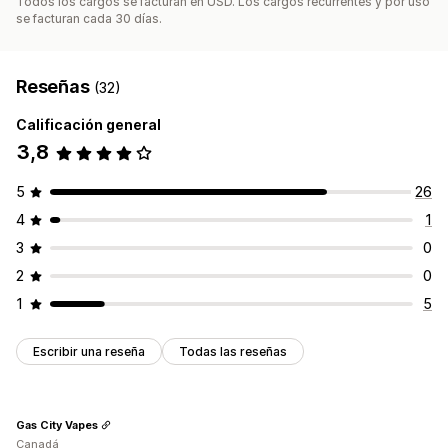
Todos los cargos se facturan en USD. Los cargos recurrentes y por uso
se facturan cada 30 días.
Reseñas
(32)
Calificación general
3,8
5
26
4
1
3
0
2
0
1
5
Escribir una reseña
Todas las reseñas
Gas City Vapes
Canadá