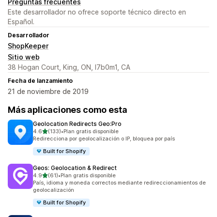
Preguntas frecuentes
Este desarrollador no ofrece soporte técnico directo en
Español.
Desarrollador
ShopKeeper
Sitio web
38 Hogan Court, King, ON, l7b0m1, CA
Fecha de lanzamiento
21 de noviembre de 2019
Más aplicaciones como esta
Geolocation Redirects Geo:Pro
de 5 estrellas
4.6
(133)
•
Plan gratis disponible
133 reseñas en total
Redirecciona por geolocalización o IP, bloquea por país
Built for Shopify
Geos: Geolocation & Redirect
de 5 estrellas
4.9
(61)
•
Plan gratis disponible
61 reseñas en total
País, idioma y moneda correctos mediante redireccionamientos de
geolocalización
Built for Shopify