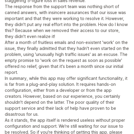
staggering 5-figure loss in sales revenue.
The response from the support team was nothing short of
canned answers, with insincere assurances that our issue was
important and that they were working to resolve it. However,
they didn't put any real effort into the problem. How do I know
this? Because when we removed their access to our store,
they didn't even realize it!
After a month of fruitless emails and non-existent 'work' on the
issue, they finally admitted that they hadn't even started on the
problem, using 'unusually high traffic issues' as an excuse. The
empty promise to 'work on the request as soon as possible'
offered no relief, given that it's been a month since our initial
report.
In summary, while this app may offer significant functionality, it
is far from a plug-and-play solution. It requires hands-on
configuration, either from a developer or from the app
creators. However, based on our experience, you certainly
shouldn't depend on the latter. The poor quality of their
support service and their lack of help have proven to be
disastrous for us.
As it stands, the app itself is rendered useless without proper
configuration and support. We're still waiting for our issue to
be resolved. So if you're thinking of getting this app, please