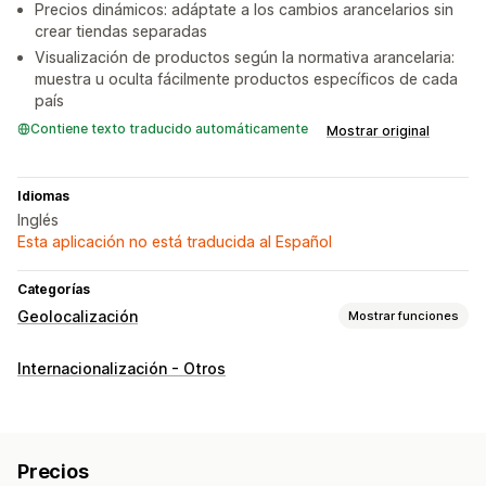
Precios dinámicos: adáptate a los cambios arancelarios sin
crear tiendas separadas
Visualización de productos según la normativa arancelaria:
muestra u oculta fácilmente productos específicos de cada
país
Contiene texto traducido automáticamente
Mostrar original
Idiomas
Inglés
Esta aplicación no está traducida al Español
Categorías
Geolocalización
Mostrar funciones
Bloqueo
Internacionalización - Otros
Países
Estados
Ciudades
Bots
Direcciones IP
Redireccionamiento
Dirección IP
País
Idioma
Redireccionamiento automático
Precios