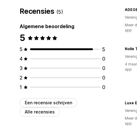
Recensies
ADEG
(5)
Vereni
Meer d
Algemene beoordeling
app
5
5
5
Vereni
4
0
4 maan
3
0
app
2
0
1
0
Een recensie schrijven
Luxe 
Vereni
Alle recensies
Meer d
app