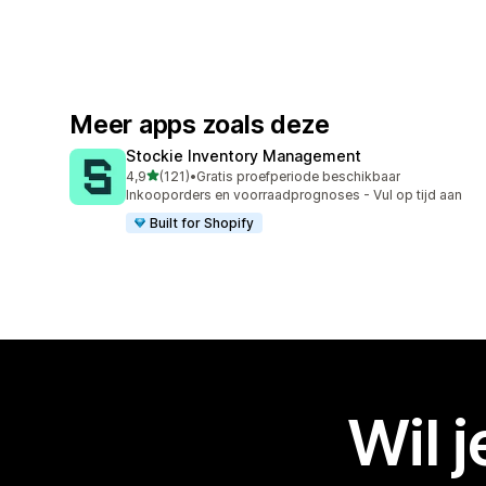
Meer apps zoals deze
Stockie Inventory Management
van 5 sterren
4,9
(121)
•
Gratis proefperiode beschikbaar
121 recensies in totaal
Inkooporders en voorraadprognoses - Vul op tijd aan
Built for Shopify
Wil 