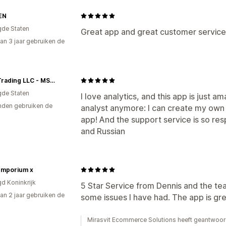
EN
gde Staten
Great app and great customer service
an 3 jaar gebruiken de
Nolle Trading LLC - MSKL
gde Staten
I love analytics, and this app is just a
den gebruiken de
analyst anymore: I can create my own 
app! And the support service is so resp
and Russian
Emporium x
gd Koninkrijk
5 Star Service from Dennis and the te
an 2 jaar gebruiken de
some issues I have had. The app is gre
Mirasvit Ecommerce Solutions heeft geantwoor