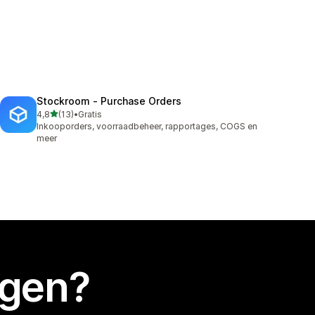
Stockroom ‑ Purchase Orders
van 5 sterren
4,8
(13)
•
Gratis
13 recensies in totaal
Inkooporders, voorraadbeheer, rapportages, COGS en
meer
egen?