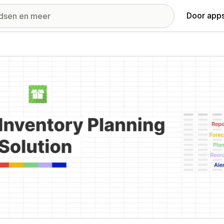
Door apps
ij met uitgelichte afbeeldingen