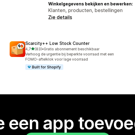
Winkelgegevens bekijken en bewerken:
Klanten, producten, bestellingen
Zie details
Scarcity++ Low Stock Counter
van 5 sterren
4,7
(83)
•
Gratis abonnement beschikbaar
83 recensies in totaal
Verhoog de urgentie bij beperkte voorraad met een
FOMO-aftelklok voor lage voorraad
Built for Shopify
je een app toevo