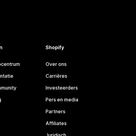
n
Shopify
pcentrum
Over ons
ntatie
Carrières
mmunity
Investeerders
g
Pers en media
Partners
Affiliates
Juridisch