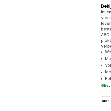
Beki
Inven
vermi
leve
beste
ABC-a
prakt
verb
We
Maa
Vo
Ide
Bek
Bev
Talen