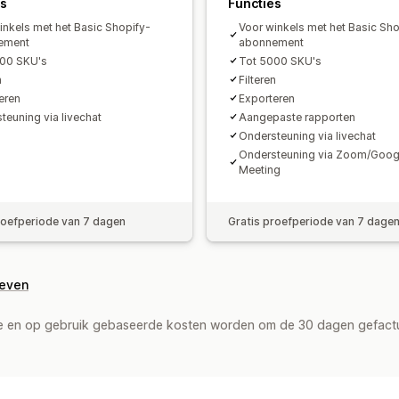
es
Functies
inkels met het Basic Shopify-
Voor winkels met het Basic Sho
ement
abonnement
000 SKU's
Tot 5000 SKU's
n
Filteren
eren
Exporteren
teuning via livechat
Aangepaste rapporten
Ondersteuning via livechat
Ondersteuning via Zoom/Goog
Meeting
roefperiode van 7 dagen
Gratis proefperiode van 7 dage
geven
de en op gebruik gebaseerde kosten worden om de 30 dagen gefact