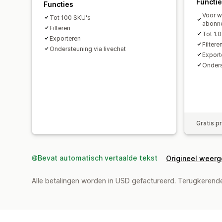
Functi
Functies
Voor w
Tot 100 SKU's
abonn
Filteren
Tot 1.
Exporteren
Filtere
Ondersteuning via livechat
Export
Onders
Gratis p
Bevat automatisch vertaalde tekst
Origineel weer
Alle betalingen worden in USD gefactureerd. Terugkeren