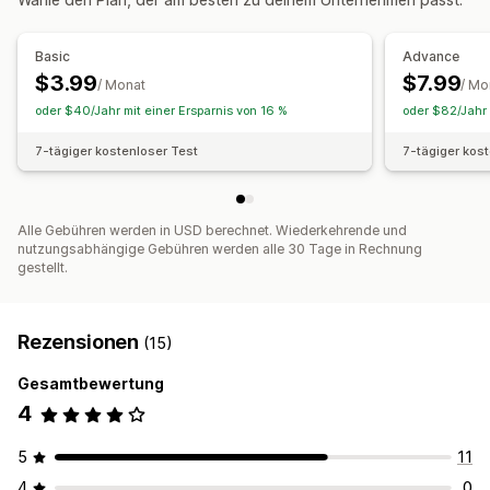
Basic
Advance
$3.99
$7.99
/ Monat
/ Mo
oder $40/Jahr mit einer Ersparnis von 16 %
oder $82/Jahr 
7-tägiger kostenloser Test
7-tägiger kos
Alle Gebühren werden in USD berechnet. Wiederkehrende und
nutzungsabhängige Gebühren werden alle 30 Tage in Rechnung
gestellt.
Rezensionen
(15)
Gesamtbewertung
4
5
11
4
0