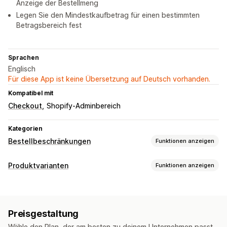
Anzeige der Bestellmeng
Legen Sie den Mindestkaufbetrag für einen bestimmten
Betragsbereich fest
Sprachen
Englisch
Für diese App ist keine Übersetzung auf Deutsch vorhanden.
Kompatibel mit
Checkout
Shopify-Adminbereich
Kategorien
Bestellbeschränkungen
Funktionen anzeigen
Begrenzungsregeln
Produktvarianten
Funktionen anzeigen
Höchstmenge
Mindestmenge
Nach Variante
Anpassung
Benachrichtigungseinstellungen
Dropdowns
Mehrfachauswahl
Nummern
Produktseiten-Warnungen
Benutzerdefinierte Nachrichten
Preisgestaltung
Benutzerdefinierter Text
Variantenanzeige
Wähle den Plan, der am besten zu deinem Unternehmen passt.