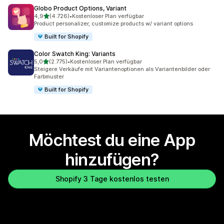
Globo Product Options, Variant
von 5 Sternen
4,9
(4.726)
•
Kostenloser Plan verfügbar
4726 Rezensionen insgesamt
Product personalizer, customize products w/ variant options
Built for Shopify
Color Swatch King: Variants
von 5 Sternen
5,0
(2.775)
•
Kostenloser Plan verfügbar
2775 Rezensionen insgesamt
Steigere Verkäufe mit Variantenoptionen als Variantenbilder oder
Farbmuster
Built for Shopify
Möchtest du eine App
hinzufügen?
Shopify 3 Tage kostenlos testen