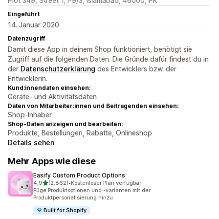
Plot 349, Street 1, I-9/3, Islamabad, 46000, PK
Eingeführt
14. Januar 2020
Datenzugriff
Damit diese App in deinem Shop funktioniert, benötigt sie
Zugriff auf die folgenden Daten. Die Gründe dafür findest du in
der
Datenschutzerklärung
des Entwicklers bzw. der
Entwicklerin.
Kund:innendaten einsehen:
Geräte- und Aktivitätsdaten
Daten von Mitarbeiter:innen und Beitragenden einsehen:
Shop-Inhaber
Shop-Daten anzeigen und bearbeiten:
Produkte, Bestellungen, Rabatte, Onlineshop
Details sehen
Mehr Apps wie diese
Easify Custom Product Options
von 5 Sternen
4,9
(2.862)
•
Kostenloser Plan verfügbar
2862 Rezensionen insgesamt
Füge Produktoptionen und -varianten mit der
Produktpersonalisierung hinzu
Built for Shopify