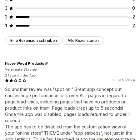
3
0
2
2
1
2
Eine Rezension schreiben
Alle Rezensionen
Happy Wood Products
Vereinigte Staaten
2 tage mit der App
23. Mai 2024
So another review was "spot on!" Great app concept but
causes huge performance loss over ALL pages in regard to
page load times, including pages that have no products or
product links on them. Page loads crept up to 5 seconds!
Once the app was disabled, pages loads returned to under 1
second.
The app has to be disabled from the customization view of
your "online store" THEME under "app embeds", not just in the
app settings. To be fair, I reached out to the development team