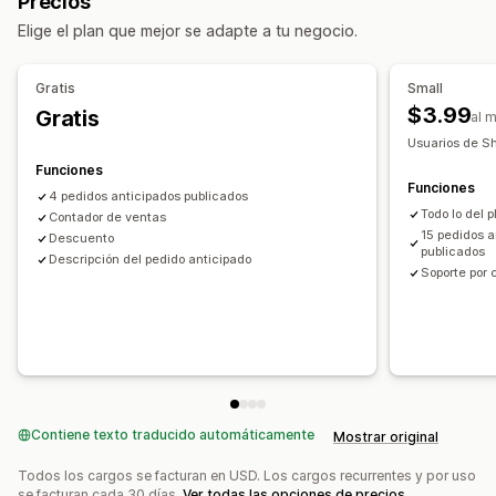
Precios
Promoción de marca personalizada
Texto personalizado
Elige el plan que mejor se adapte a tu negocio.
Notificaciones de correo electrónico
Gratis
Small
Opciones de pago
$3.99
Gratis
al 
Depósitos
Pagos parciales
Descuentos
Usuarios de S
Funciones
Funciones
4 pedidos anticipados publicados
Todo lo del p
Contador de ventas
15 pedidos a
Descuento
publicados
Descripción del pedido anticipado
Soporte por 
Contiene texto traducido automáticamente
Mostrar original
Todos los cargos se facturan en USD. Los cargos recurrentes y por uso
se facturan cada 30 días.
Ver todas las opciones de precios