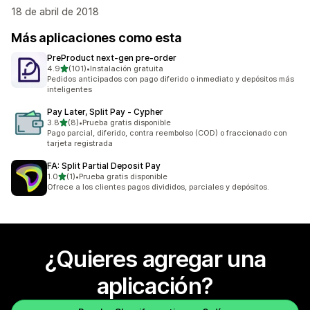
18 de abril de 2018
Más aplicaciones como esta
PreProduct next‑gen pre‑order
de 5 estrellas
4.9
(101)
•
Instalación gratuita
101 reseñas en total
Pedidos anticipados con pago diferido o inmediato y depósitos más
inteligentes
Pay Later, Split Pay ‑ Cypher
de 5 estrellas
3.8
(8)
•
Prueba gratis disponible
8 reseñas en total
Pago parcial, diferido, contra reembolso (COD) o fraccionado con
tarjeta registrada
FA: Split Partial Deposit Pay
de 5 estrellas
1.0
(1)
•
Prueba gratis disponible
1 reseñas en total
Ofrece a los clientes pagos divididos, parciales y depósitos.
¿Quieres agregar una
aplicación?