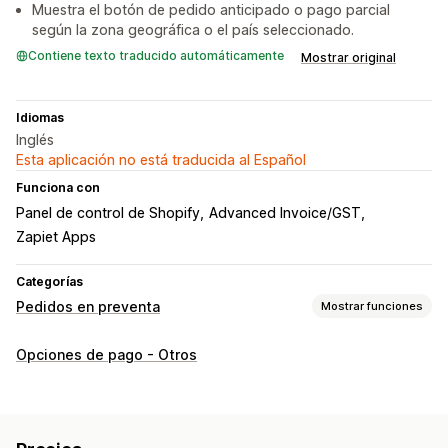
Muestra el botón de pedido anticipado o pago parcial
según la zona geográfica o el país seleccionado.
Contiene texto traducido automáticamente
Mostrar original
Idiomas
Inglés
Esta aplicación no está traducida al Español
Funciona con
Panel de control de Shopify
Advanced Invoice/GST
Zapiet Apps
Categorías
Pedidos en preventa
Mostrar funciones
Tipo de pedido
Opciones de pago - Otros
Próximamente
Agotado
Ventas previas
Personalización
Emblemas
Temporizadores de cuenta atrás