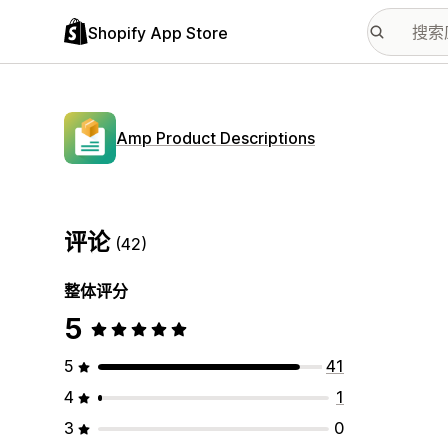
Shopify App Store
Amp Product Descriptions
评论
(42)
整体评分
5
5
41
4
1
3
0