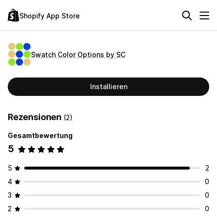
Shopify App Store
Swatch Color Options by SC
Installieren
Rezensionen
(2)
Gesamtbewertung
5
5
2
4
0
3
0
2
0