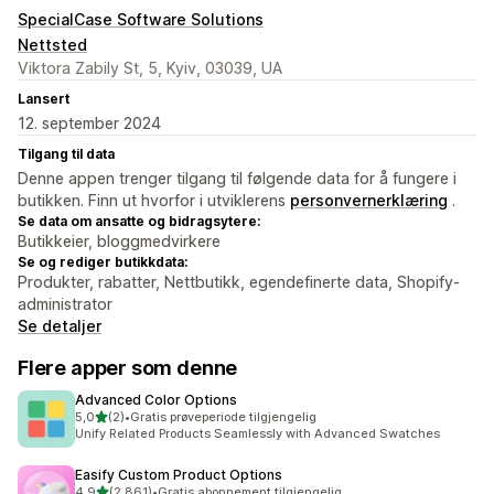
SpecialCase Software Solutions
Nettsted
Viktora Zabily St, 5, Kyiv, 03039, UA
Lansert
12. september 2024
Tilgang til data
Denne appen trenger tilgang til følgende data for å fungere i
butikken. Finn ut hvorfor i utviklerens
personvernerklæring
.
Se data om ansatte og bidragsytere:
Butikkeier, bloggmedvirkere
Se og rediger butikkdata:
Produkter, rabatter, Nettbutikk, egendefinerte data, Shopify-
administrator
Se detaljer
Flere apper som denne
Advanced Color Options
av 5 stjerner
5,0
(2)
•
Gratis prøveperiode tilgjengelig
Totalt 2 omtaler
Unify Related Products Seamlessly with Advanced Swatches
Easify Custom Product Options
av 5 stjerner
4,9
(2 861)
•
Gratis abonnement tilgjengelig