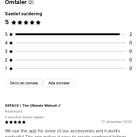
Omtaler
(2)
Samlet vurdering
5
5
2
4
0
3
0
2
0
1
0
Skriv en omtale
Alle omtaler
SRFACE / The Ultimate Wetsuit
Nederland
5 minutter bruker appen
17. desember 2025
We use this app for some of our accessories and it works
perfectly! The app makes it easy to create combined listings