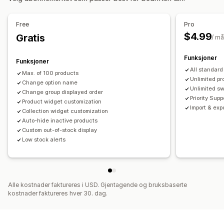
Free
Pro
$4.99
Gratis
/ m
Funksjoner
Funksjoner
All standard
Max. of 100 products
Unlimited pr
Change option name
Unlimited s
Change group displayed order
Priority Supp
Product widget customization
Import & exp
Collection widget customization
Auto-hide inactive products
Custom out-of-stock display
Low stock alerts
Alle kostnader faktureres i USD. Gjentagende og bruksbaserte
kostnader faktureres hver 30. dag.