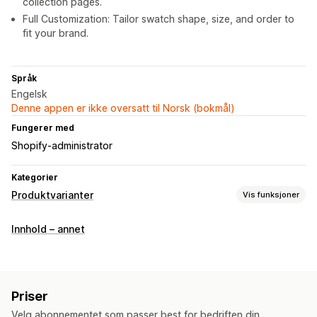
collection pages.
Full Customization: Tailor swatch shape, size, and order to
fit your brand.
Språk
Engelsk
Denne appen er ikke oversatt til Norsk (bokmål)
Fungerer med
Shopify-administrator
Kategorier
Produktvarianter
Vis funksjoner
Tilpasning
Innhold – annet
Fargekart
Import og eksport
Variantvisning
Lagerbeholdning
Varsler om lav lagerbeholdning
Skjul «ikke på lager»
Priser
Lagertilgjengelighet
«På lager»-visning
Velg abonnementet som passer best for bedriften din.