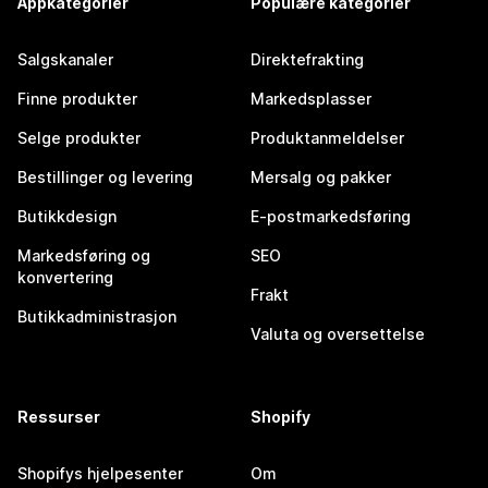
Appkategorier
Populære kategorier
Salgskanaler
Direktefrakting
Finne produkter
Markedsplasser
Selge produkter
Produktanmeldelser
Bestillinger og levering
Mersalg og pakker
Butikkdesign
E-postmarkedsføring
Markedsføring og
SEO
konvertering
Frakt
Butikkadministrasjon
Valuta og oversettelse
Ressurser
Shopify
Shopifys hjelpesenter
Om