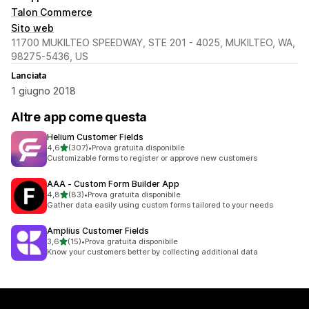
Talon Commerce
Sito web
11700 MUKILTEO SPEEDWAY, STE 201 - 4025, MUKILTEO, WA,
98275-5436, US
Lanciata
1 giugno 2018
Altre app come questa
Helium Customer Fields
stelle su 5
4,6
(307)
•
Prova gratuita disponibile
307 recensioni totali
Customizable forms to register or approve new customers
AAA ‑ Custom Form Builder App
stelle su 5
4,8
(83)
•
Prova gratuita disponibile
83 recensioni totali
Gather data easily using custom forms tailored to your needs
Amplius Customer Fields
stelle su 5
3,6
(15)
•
Prova gratuita disponibile
15 recensioni totali
Know your customers better by collecting additional data