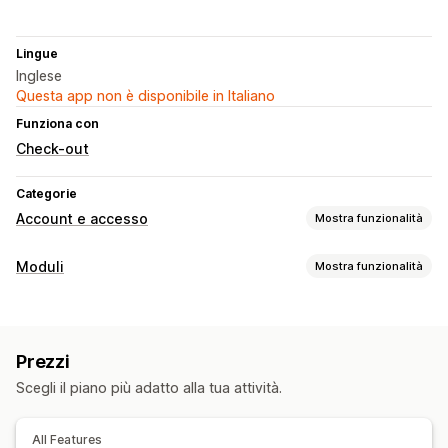
Lingue
Inglese
Questa app non è disponibile in Italiano
Funziona con
Check-out
Categorie
Account e accesso
Mostra funzionalità
Gestione account
Moduli
Mostra funzionalità
Profili
Aggiunta di tag
Moduli di registrazione
Tipi di modulo
Campi personalizzati
Registrazioni
Controllo di accesso
Prezzi
Personalizzazione
Approva le richieste
Limita l’accesso
Nascondi i contenuti
Scegli il piano più adatto alla tua attività.
Font e colore
Campi personalizzati
Moduli incorporati
Blocca le pagine
Regole personalizzate
Logica condizionale
All Features