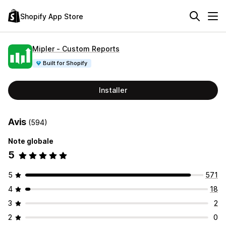
Shopify App Store
Mipler ‑ Custom Reports
Built for Shopify
Installer
Avis
(594)
Note globale
5
5
571
4
18
3
2
2
0