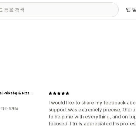
앱 
Kakucsi Pékség & Pizza Sziget Gyál
I would like to share my feedback ab
 기간 6개월
support was extremely precise, thoro
to help me with everything, and on to
focused. I truly appreciated his profes