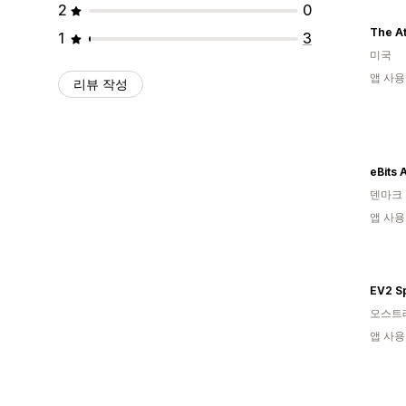
2
0
The At
1
3
미국
앱 사용
리뷰 작성
eBits 
덴마크
앱 사용
EV2 S
오스트
앱 사용