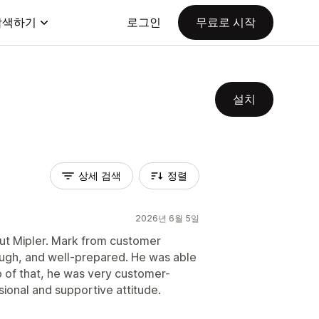
탐색하기
로그인
무료로 시작
설치
상세 검색
정렬
2026년 6월 5일
out Mipler. Mark from customer
ugh, and well-prepared. He was able
p of that, he was very customer-
sional and supportive attitude.