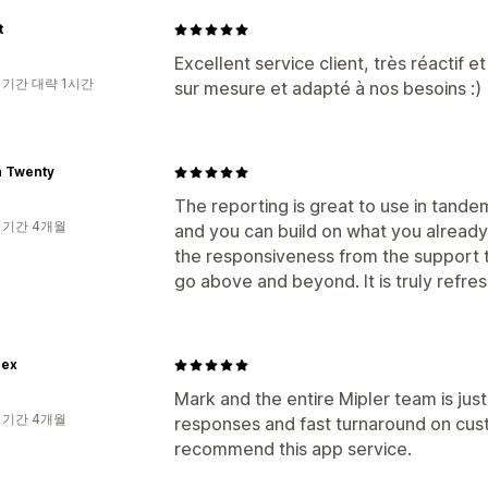
t
Excellent service client, très réactif e
 기간 대략 1시간
sur mesure et adapté à nos besoins :)
n Twenty
The reporting is great to use in tandem
 기간 4개월
and you can build on what you already
the responsiveness from the support
go above and beyond. It is truly refres
rex
Mark and the entire Mipler team is ju
 기간 4개월
responses and fast turnaround on cus
recommend this app service.