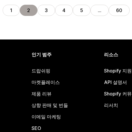
전
1
2
3
4
5
…
60
인기 범주
리소스
드랍쉬핑
Shopify 지
마켓플레이스
API 설명서
제품 리뷰
Shopify 커
상향 판매 및 번들
리서치
이메일 마케팅
SEO