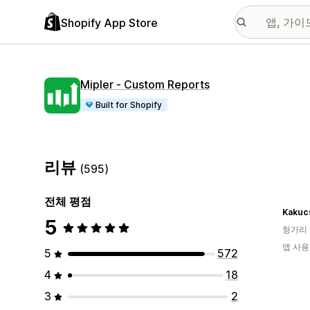
Shopify App Store
Mipler ‑ Custom Reports
Built for Shopify
리뷰
(595)
전체 평점
5
헝가리
앱 사용
5
572
4
18
3
2