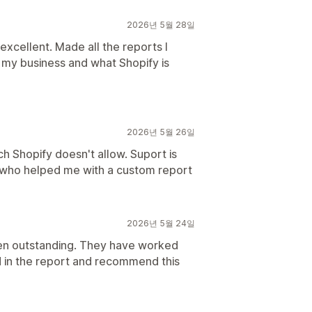
2026년 5월 28일
xcellent. Made all the reports I
n my business and what Shopify is
2026년 5월 26일
ch Shopify doesn't allow. Suport is
t who helped me with a custom report
2026년 5월 24일
en outstanding. They have worked
d in the report and recommend this