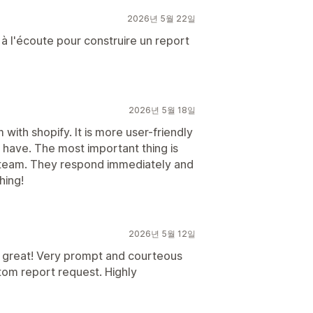
2026년 5월 22일
t à l'écoute pour construire un report
2026년 5월 18일
 with shopify. It is more user-friendly
 have. The most important thing is
 team. They respond immediately and
hing!
2026년 5월 12일
st great! Very prompt and courteous
tom report request. Highly