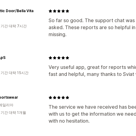
tic Door/Bella Vita
So far so good. The support chat was e
 기간 대략 7시간
asked. These reports are so helpful i
missing.
ApS
Very useful app, great for reports whi
 기간 대략 15시간
fast and helpful, many thanks to Svia
portswear
레일리아
The service we have received has be
 기간 대략 1개월
with us to get the information we nee
with no hesitation.