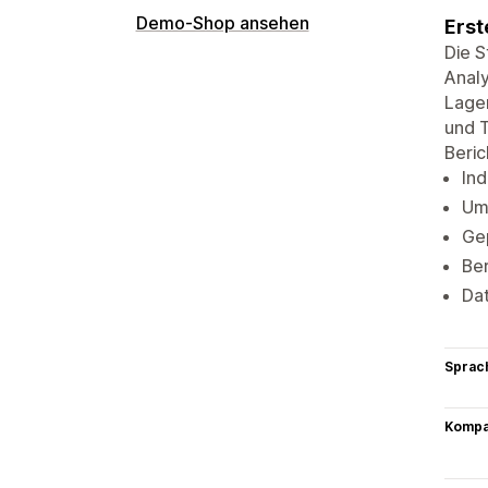
Demo-Shop ansehen
Erst
Die S
Analy
Lager
und T
Beric
Ind
Ums
Gep
Ber
Dat
Sprac
Kompat