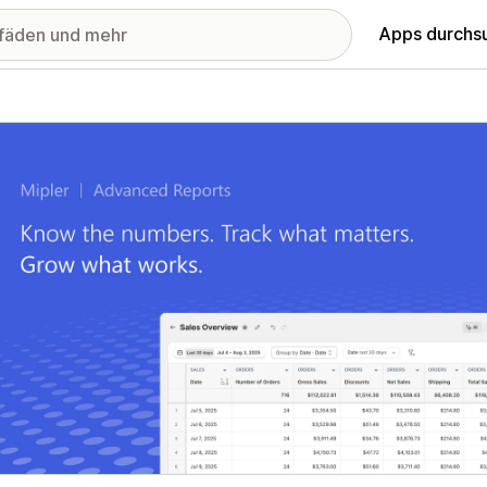
Apps durchs
stellte Bildergalerie