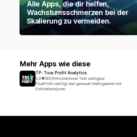
Alle Apps, die dir helfen,
Wachstumsschmerzen bei der
Skalierung zu vermeiden.
Mehr Apps wie diese
TP: True Profit Analytics
von 5 Sternen
5,0
(803)
•
Kostenloser Test verfügbar
803 Rezensionen insgesamt
TrueProfit verfolgt den genauen Nettogewinn mit
Echtzeitanalysen