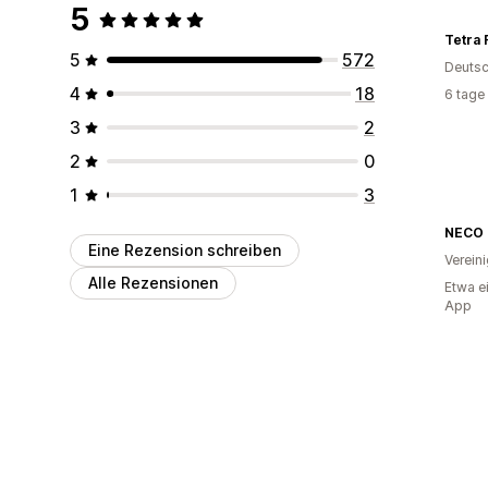
5
Tetra F
5
572
Deutsc
4
18
6 tage
3
2
2
0
1
3
NECO 
Eine Rezension schreiben
Verein
Alle Rezensionen
Etwa e
App