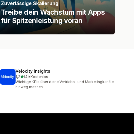
Zuverlässige Skalierung
Treibe dein Wachstum mit Apps
für Spitzenleistung voran
Velocity Insights
von 5 Sternen
1,2
(4)
•
Kostenlos
4 Rezensionen insgesamt
Wichtige KPIs über deine Vertriebs- und Marketingkanäle
hinweg messen