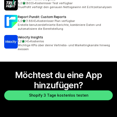
von 5 Sternen
5,0
(803)
•
Kostenloser Test verfügbar
803 Rezensionen insgesamt
TrueProfit verfolgt den genauen Nettogewinn mit Echtzeitanalysen
Report Pundit: Custom Reports
von 5 Sternen
5,0
(1.864)
•
Kostenloser Plan verfügbar
1864 Rezensionen insgesamt
Erstelle benutzerdefinierte Berichte, kombiniere Daten und
automatisiere die Bereitstellung
Velocity Insights
von 5 Sternen
1,2
(4)
•
Kostenlos
4 Rezensionen insgesamt
Wichtige KPIs über deine Vertriebs- und Marketingkanäle hinweg
messen
Möchtest du eine App
hinzufügen?
Shopify 3 Tage kostenlos testen