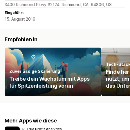
3400 Richmond Pkwy #2124, Richmond, CA, 94806, US
Eingeführt
15. August 2019
Empfohlen in
Tech-Stac
Zuverlässige Skalierung
Finde he
Treibe dein Wachstum mit Apps
nutzt, um
für Spitzenleistung voran
das Unte
Mehr Apps wie diese
TP: True Profit Analytics