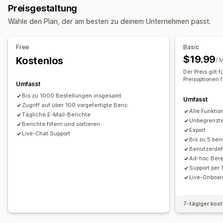
Preisgestaltung
Treueanalyse
COGS-Tracking
Benutzerdefinierte Berichte
Wähle den Plan, der am besten zu deinem Unternehmen passt.
Performance-Dashboard
Marketing und Vertrieb
KI-Einblicke
Marketingattribution
Checkout-Analysen
Finanztransaktionen
Free
Basic
ROAS
Gewinneinblicke
Kaufverfolgung
UTM-Tracking
Abrechnung und Rechnungsstellung
Nettobedingungen
$19.99
Kostenlos
/ 
Abgebrochener Warenkorb
Steuerliche Abzüge
Steuerbefreiungen
Mehrere Shops
Der Preis gilt 
Preisoptionen 
Mehrere Währungen
Mehrere Kanäle
Umfasst
Bildmaterial und Berichte
Bis zu 1000 Bestellungen insgesamt
Analyse-Dashboard
Benutzerdefinierte Dashboards
Umfasst
Automatisierte Datensynchronisierung
Zugriff auf über 100 vorgefertigte Beric
Berichte für mehrere Shops
Benchmarking
Alle Funktio
Übersicht über täglichen Umsatz
Bestelldetails
Tägliche E-Mail-Berichte
Unbegrenzte
Benutzerdefinierte Berichte
Berichte filtern und sortieren
Datenexport
Transaktionen
Auszahlungen
Kund:innen
Export
Live-Chat Support
Historische Analyse
Prognose
Berichtsplanung
Inventar und Produkt
Inventarsynchronisierung in Echtzeit
Bis zu 5 ben
Benutzerdef
Benachrichtigungen
Preisgestaltung
Import historischer Daten
Ad-hoc Ber
Support per 
Live-Onboar
7-tägiger kos