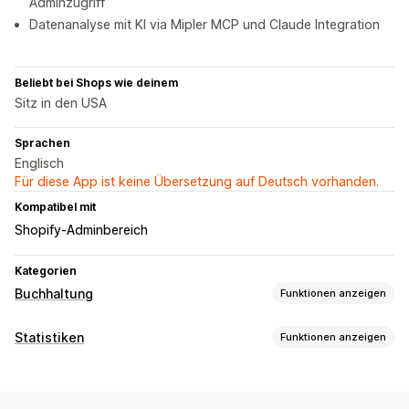
Adminzugriff
Datenanalyse mit KI via Mipler MCP und Claude Integration
Beliebt bei Shops wie deinem
Sitz in den USA
Sprachen
Englisch
Für diese App ist keine Übersetzung auf Deutsch vorhanden.
Kompatibel mit
Shopify-Adminbereich
Kategorien
Buchhaltung
Funktionen anzeigen
Finanzielle Berichte
Statistiken
Funktionen anzeigen
Einkommen und Guthaben
Cashflow
Kundenverhalten
Verkäufe und Rückerstattungen
Umsatzsteuer
Tracking in Echtzeit
Segmentierung
Lifetime Value (LTV)
Kosten-Tracking
Rücksendungen und Umtausch