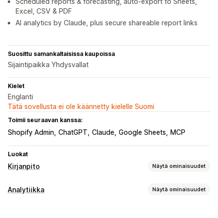
Scheduled reports & forecasting, auto-export to Sheets,
Excel, CSV & PDF
AI analytics by Claude, plus secure shareable report links
Suosittu samankaltaisissa kaupoissa
Sijaintipaikka Yhdysvallat
Kielet
Englanti
Tätä sovellusta ei ole käännetty kielelle Suomi
Toimii seuraavan kanssa:
Shopify Admin
ChatGPT
Claude
Google Sheets
MCP
Luokat
Kirjanpito
Näytä ominaisuudet
Talousraportit
Analytiikka
Näytä ominaisuudet
Tulot ja saldo
Kassavirta
Myynti ja hyvitykset
Myyntivero
Asiakkaiden käyttäytyminen
Kuluseuranta
Palautukset ja vaihdot