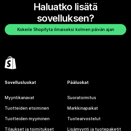
Haluatko lisätä
sovelluksen?
Kokeile Shopifyta ilmaiseksi kolmen päivän ajan
Sovellusluokat
Pääluokat
Myyntikanavat
Suoratoimitus
Tuotteiden etsiminen
Markkinapaikat
Tuotteiden myyminen
Tuotearvostelut
Tilaukset ja toimitukset
Lisämyynti ja tuotepaketit