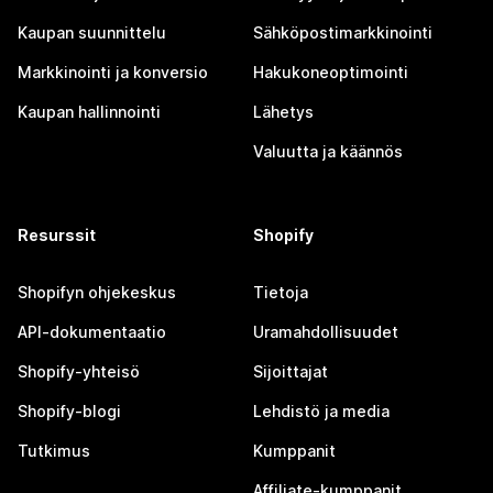
Kaupan suunnittelu
Sähköpostimarkkinointi
Markkinointi ja konversio
Hakukoneoptimointi
Kaupan hallinnointi
Lähetys
Valuutta ja käännös
Resurssit
Shopify
Shopifyn ohjekeskus
Tietoja
API-dokumentaatio
Uramahdollisuudet
Shopify-yhteisö
Sijoittajat
Shopify-blogi
Lehdistö ja media
Tutkimus
Kumppanit
Affiliate-kumppanit