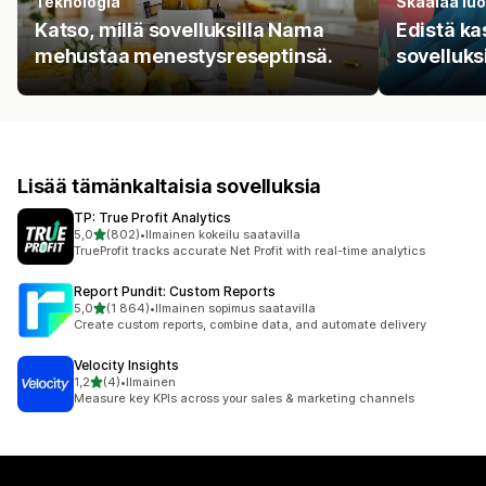
Teknologia
Skaalaa luo
Katso, millä sovelluksilla Nama
Edistä ka
mehustaa menestysreseptinsä.
sovelluksi
Lisää tämänkaltaisia sovelluksia
TP: True Profit Analytics
/ 5 tähteä
5,0
(802)
•
Ilmainen kokeilu saatavilla
802 arvostelua yhteensä
TrueProfit tracks accurate Net Profit with real-time analytics
Report Pundit: Custom Reports
/ 5 tähteä
5,0
(1 864)
•
Ilmainen sopimus saatavilla
1864 arvostelua yhteensä
Create custom reports, combine data, and automate delivery
Velocity Insights
/ 5 tähteä
1,2
(4)
•
Ilmainen
4 arvostelua yhteensä
Measure key KPIs across your sales & marketing channels