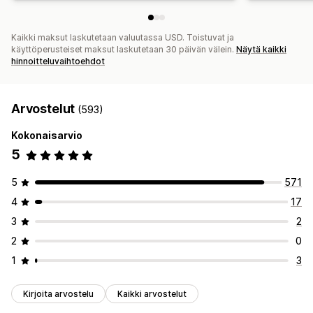
Kaikki maksut laskutetaan valuutassa USD. Toistuvat ja
käyttöperusteiset maksut laskutetaan 30 päivän välein.
Näytä kaikki
hinnoitteluvaihtoehdot
Arvostelut
(593)
Kokonaisarvio
5
5
571
4
17
3
2
2
0
1
3
Kirjoita arvostelu
Kaikki arvostelut