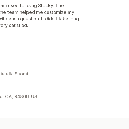
 I am used to using Stocky. The
d the team helped me customize my
th each question. It didn't take long
ery satisfied.
ielellä Suomi.
d, CA, 94806, US