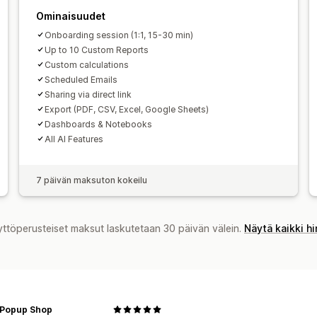
Tietojen vienti
Historiallinen analyysi
Ominaisuudet
Raportoinnin ajastaminen
Ilmoitukset
Onboarding session (1:1, 15-30 min)
Up to 10 Custom Reports
Custom calculations
Scheduled Emails
Sharing via direct link
Export (PDF, CSV, Excel, Google Sheets)
Dashboards & Notebooks
All AI Features
7 päivän maksuton kokeilu
yttöperusteiset maksut laskutetaan 30 päivän välein.
Näytä kaikki h
Popup Shop