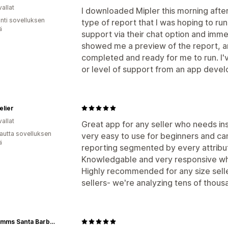
allat
I downloaded Mipler this morning aft
unti sovelluksen
type of report that I was hoping to run
ä
support via their chat option and imm
showed me a preview of the report, a
completed and ready for me to run. I'
or level of support from an app develop
elier
allat
Great app for any seller who needs insi
autta sovelluksen
very easy to use for beginners and ca
ä
reporting segmented by every attribu
Knowledgable and very responsive whic
Highly recommended for any size seller
sellers- we're analyzing tens of thous
Tilly Timms Santa Barbara