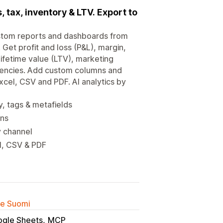
 tax, inventory & LTV. Export to
 custom reports and dashboards from
 Get profit and loss (P&L), margin,
ifetime value (LTV), marketing
rrencies. Add custom columns and
xcel, CSV and PDF. AI analytics by
, tags & metafields
ons
y channel
l, CSV & PDF
lle Suomi
gle Sheets
MCP