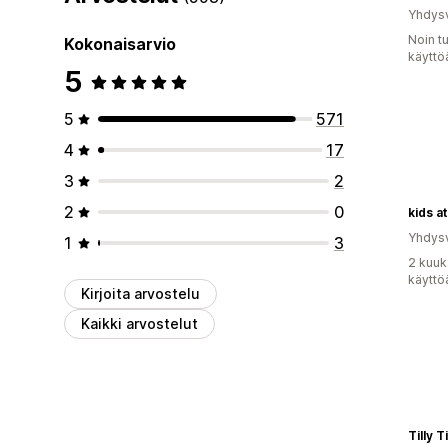
Yhdysv
Noin t
Kokonaisarvio
käyttö
5
5
571
4
17
3
2
2
0
kids at
Yhdysv
1
3
2 kuuk
käyttö
Kirjoita arvostelu
Kaikki arvostelut