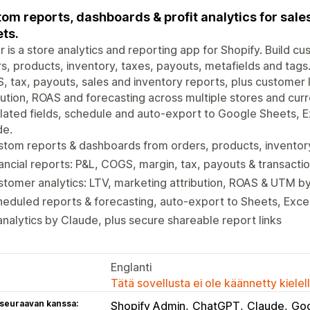
om reports, dashboards & profit analytics for sales,
ts.
r is a store analytics and reporting app for Shopify. Build
s, products, inventory, taxes, payouts, metafields and tags.
 tax, payouts, sales and inventory reports, plus customer l
bution, ROAS and forecasting across multiple stores and cu
lated fields, schedule and auto-export to Google Sheets, E
de.
tom reports & dashboards from orders, products, inventory
ancial reports: P&L, COGS, margin, tax, payouts & transacti
tomer analytics: LTV, marketing attribution, ROAS & UTM b
eduled reports & forecasting, auto-export to Sheets, Exce
analytics by Claude, plus secure shareable report links
Englanti
Tätä sovellusta ei ole käännetty kiele
 seuraavan kanssa:
Shopify Admin
ChatGPT
Claude
Goo