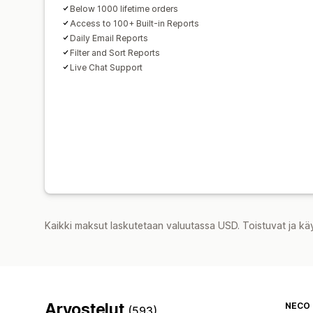
Below 1000 lifetime orders
Access to 100+ Built-in Reports
Daily Email Reports
Filter and Sort Reports
Live Chat Support
Kaikki maksut laskutetaan valuutassa USD. Toistuvat ja kä
Arvostelut
NECO 
(593)