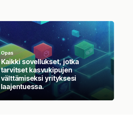
Opas
Kaikki sovellukset, jotka
tarvitset kasvukipujen
välttämiseksi yrityksesi
laajentuessa.