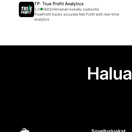
TP: True Profit Analytics
/ 5 tähteä
5,0
(802)
•
Ilmainen kokeilu saatavilla
802 arvostelua yhteensä
TrueProfit tracks accurate Net Profit with real-time
analytics
Halua
Sovellusluokat