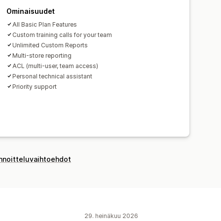
Ennakoiminen
Ominaisuudet
All Basic Plan Features
Custom training calls for your team
Unlimited Custom Reports
Multi-store reporting
ACL (multi-user, team access)
Personal technical assistant
Priority support
innoitteluvaihtoehdot
29. heinäkuu 2026