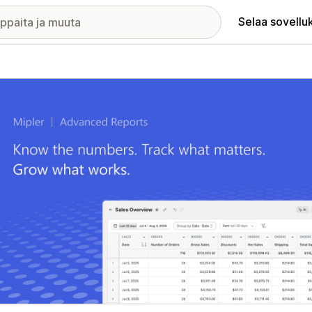
Selaa sovellu
elykuvagalleria