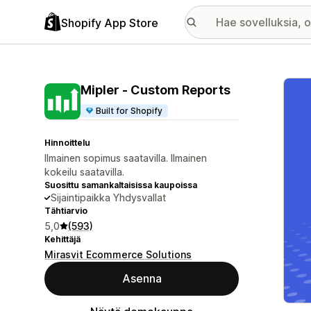
Shopify App Store
Esitt
Mipler ‑ Custom Reports
Built for Shopify
Hinnoittelu
Ilmainen sopimus saatavilla. Ilmainen
kokeilu saatavilla.
Suosittu samankaltaisissa kaupoissa
Sijaintipaikka Yhdysvallat
Tähtiarvio
5,0
(593)
Kehittäjä
Mirasvit Ecommerce Solutions
Asenna