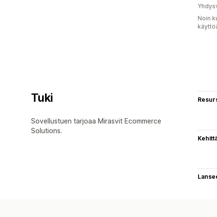
Yhdysv
Noin k
käyttö
Tuki
Resurs
Sovellustuen tarjoaa Mirasvit Ecommerce
Solutions.
Kehitt
Lanse