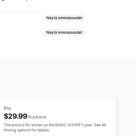
Näytä ominaisuudet
Näytä ominaisuudet
yvitykset
Myyntivero
Kuluseuranta
teiden kustannusten seuranta
i
Elinkaariarvo (LTV)
shboard
set
Verovapaudet
Useat kaupat
tio
Kassan analytiikka
oa koskevat tiedot
lätty ostoskori
uksen tiedot
Maksutapahtumat
Pro
eaaliaikainen varaston synkronointi
$29.99
/kuukausi
shboardit
i
The price is for stores on the BASIC SHOPIFY plan. See All
alyysi
Mukautetut raportit
Pricing options for details.