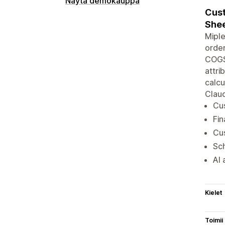
Näytä demokauppa
Cust
Shee
Miple
order
COGS,
attri
calcu
Clau
Cus
Fin
Cus
Sch
AI 
Kielet
Toimii