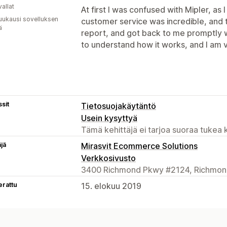
allat
At first I was confused with Mipler, as
uukausi sovelluksen
customer service was incredible, an
ä
report, and got back to me promptly wi
to understand how it works, and I am v
sit
Tietosuojakäytäntö
Usein kysyttyä
Tämä kehittäjä ei tarjoa suoraa tukea k
äjä
Mirasvit Ecommerce Solutions
Verkkosivusto
3400 Richmond Pkwy #2124, Richmon
erattu
15. elokuu 2019