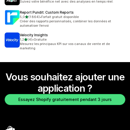
Suivez votre bénéfice net avec des analyses en temps réel.
Report Pundit: Custom Reports
étoile(s) sur 5
5,0
(1 864)
•
Forfait gratuit disponible
1864 avis au total
Créer des rapports personnalisés, combiner les données et
automatiser l’envoi
Velocity Insights
étoile(s) sur 5
1,2
(4)
•
Gratuite
4 avis au total
Mesurez les principaux KPI sur vos canaux de vente et de
marketing
Vous souhaitez ajouter une
application ?
Essayez Shopify gratuitement pendant 3 jours