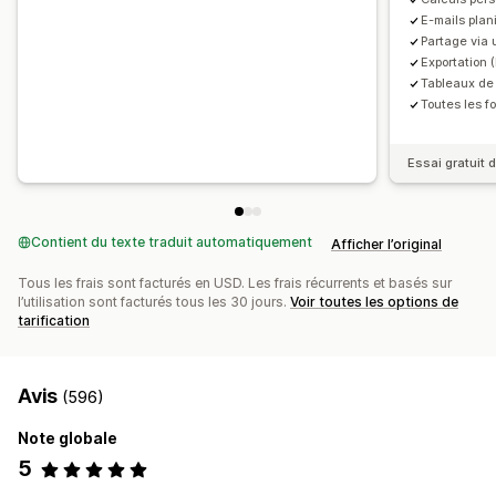
Synchronisation des stocks en temps réel
Tarification
E-mails plan
Rapports multi-boutiques
Analyse comparative
Importation de l’historique des données
Partage via 
Rapports personnalisés
Exportation des données
Exportation 
Tableaux de
Analyse de l’historique
Prévisions
Toutes les f
Planification des rapports
Notifications
Essai gratuit d
Contient du texte traduit automatiquement
Afficher l’original
Tous les frais sont facturés en USD. Les frais récurrents et basés sur
l’utilisation sont facturés tous les 30 jours.
Voir toutes les options de
tarification
Avis
(596)
Note globale
5