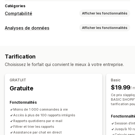
Catégories
Comptabilité
Afficher les fonctionnalités
Rapports financiers
Analyses de données
Afficher les fonctionnalités
Revenu et solde
Flux de trésorerie
Comportement du client
Ventes et remboursements
Taxe de vente
Suivi en temps réel
Segmentation
Valeur vie client (LTV)
Suivi des dépenses
Retours et échanges
Suivi du CMV
Tarification
Analyse de la fidélité
Rapports personnalisés
Choisissez le forfait qui convient le mieux à votre entreprise.
Tableau de bord des performances
Marketing et ventes
Connaissances issues de l’IA
Attribution marketing
Opérations financières
GRATUIT
Basic
Analyse des données de paiement
Facturation
Délais de paiement
Déductions fiscales
$19.99
Gratuite
/ 
Retour sur investissement publicitaire (ROAS)
Exonérations fiscales
Boutiques multiples
Ce prix s’appli
Informations sur les bénéfices
Suivi des achats
BASIC SHOPIFY.
Devises multiples
Multicanal
Fonctionnalités
tarification po
Suivi UTM
Panier abandonné
Moins de 1 000 commandes à vie
Synchronisation automatique des données
Accès à plus de 100 rapports intégrés
Fonctionnalit
Supports visuels et rapports
Résumé des ventes quotidiennes
Détails des commandes
Rapports quotidiens par e-mail
Session d’in
Tableau de bord des analyses de données
Filtrer et trier les rapports
Transactions
Versements
Clients
Stock et produit
Jusqu’à 10 r
Assistance par chat en direct
Tableaux de bord personnalisés
Calculs per