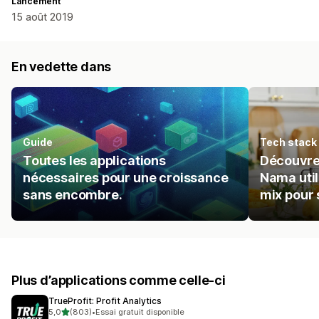
Lancement
15 août 2019
En vedette dans
Guide
Tech stack
Toutes les applications
Découvrez
nécessaires pour une croissance
Nama util
sans encombre.
mix pour 
Plus d’applications comme celle-ci
TrueProfit: Profit Analytics
étoile(s) sur 5
5,0
(803)
•
Essai gratuit disponible
803 avis au total