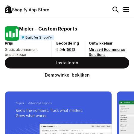
Shopify App Store
Mipler ‑ Custom Reports
Built for Shopify
Prijs
Beoordeling
Ontwikkelaar
Gratis abonnement
5,0
(593)
Mirasvit Ecommerce
beschikbaar
Solutions
Installeren
Demowinkel bekijken