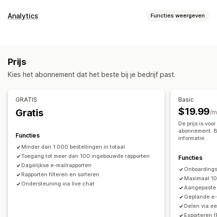
Financiële rapporten
Analytics
Functies weergeven
Inkomen en balans
Cashflow
Klantgedrag
Verkopen en terugbetalingen
Omzetbelasting
Tracking in realtime
Segmentering
Lifetime value (LTV)
Uitgaven volgen
Retouren en uitwisselingen
Prijs
Loyaliteitsanalyse
Kostprijs van verkochte goederen volgen
Kies het abonnement dat het beste bij je bedrijf past.
Aangepaste rapporten
Prestatiedashboard
Marketing en verkopen
AI-inzichten
Marketingtoewijzing
Checkoutanalytics
Financiële activiteiten
GRATIS
Basic
ROAS
Inzichten in winst
Aankopen volgen
UTM volgen
Facturatie
Nettovoorwaarden
Belastingaftrek
$19.99
Gratis
/m
Verlaten winkelwagen
Belastingvrijstellingen
Meerdere winkels
De prijs is vo
abonnement. Be
Meerdere valuta
Meerdere kanalen
Functies
Beeldmateriaal en rapporten
informatie.
Minder dan 1.000 bestellingen in totaal
Analyticsdashboard
Aangepaste dashboards
Automatische gegevenssynchronisatie
Toegang tot meer dan 100 ingebouwde rapporten
Functies
Rapporten van meerdere winkels
Benchmarking
Overzicht dagelijkse omzet
Bestellingsgegevens
Dagelijkse e-mailrapporten
Onboardingse
Aangepaste rapporten
Rapporten filteren en sorteren
Gegevensexport
Transacties
Uitbetalingen
Klanten
Voorraad en product
Maximaal 10
Ondersteuning via live chat
Historische analyse
Voorspelling
Rapportplanning
Aangepaste
Voorraadsynchronisatie in real time
Prijzen
Geplande e-
Meldingen
Import historische gegevens
Delen via ee
Exporteren (