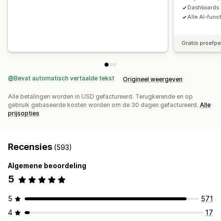
Dashboards 
Alle AI-func
Gratis proefp
Bevat automatisch vertaalde tekst
Origineel weergeven
Alle betalingen worden in USD gefactureerd. Terugkerende en op
gebruik gebaseerde kosten worden om de 30 dagen gefactureerd.
Alle
prijsopties
Recensies
(593)
Algemene beoordeling
5
5
571
4
17