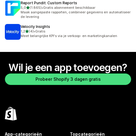
Report Pundit: Custom Reports
van 5 sterren
5,0
(1.865)
•
Gratis abonnement beschikbaar
1865 recensies in totaal
Maak aangepaste rapporten, combineer gegevens en automatiseer
de levering
Velocity Insights
van 5 sterren
1,2
(4)
•
Gratis
4 recensies in totaal
Meet belangrijke KPI's via je verkoop- en marketingkanalen
Wil je een app toevoegen?
Probeer Shopify 3 dagen gratis
App-categorieën
Topcategorieën