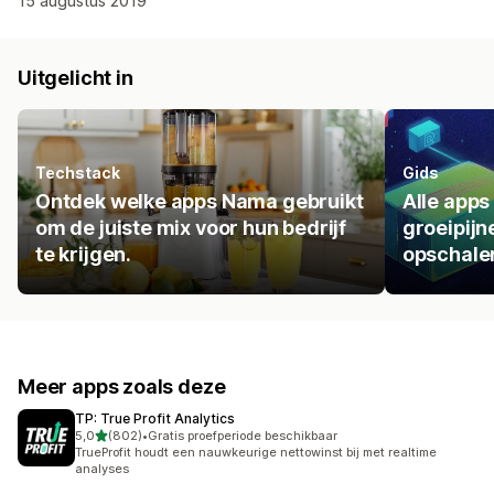
15 augustus 2019
Uitgelicht in
Techstack
Gids
Ontdek welke apps Nama gebruikt
Alle apps
om de juiste mix voor hun bedrijf
groeipijn
te krijgen.
opschale
Meer apps zoals deze
TP: True Profit Analytics
van 5 sterren
5,0
(802)
•
Gratis proefperiode beschikbaar
802 recensies in totaal
TrueProfit houdt een nauwkeurige nettowinst bij met realtime
analyses