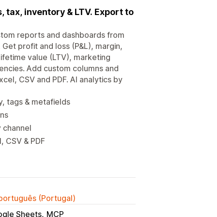
 tax, inventory & LTV. Export to
 custom reports and dashboards from
 Get profit and loss (P&L), margin,
ifetime value (LTV), marketing
rrencies. Add custom columns and
xcel, CSV and PDF. AI analytics by
, tags & metafields
ons
y channel
l, CSV & PDF
 português (Portugal)
gle Sheets
MCP