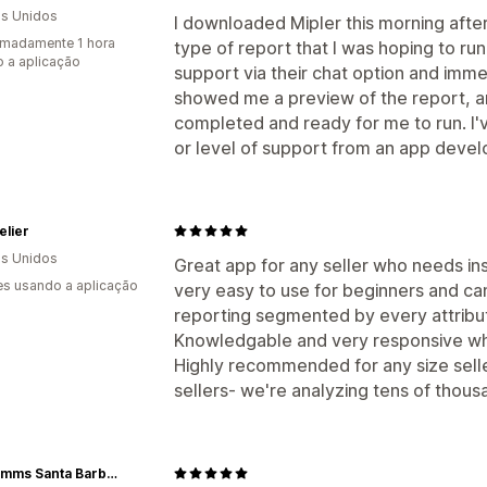
s Unidos
I downloaded Mipler this morning aft
madamente 1 hora
type of report that I was hoping to run
 a aplicação
support via their chat option and imm
showed me a preview of the report, a
completed and ready for me to run. I'
or level of support from an app develop
elier
s Unidos
Great app for any seller who needs insi
s usando a aplicação
very easy to use for beginners and ca
reporting segmented by every attribu
Knowledgable and very responsive whic
Highly recommended for any size seller
sellers- we're analyzing tens of thous
Tilly Timms Santa Barbara