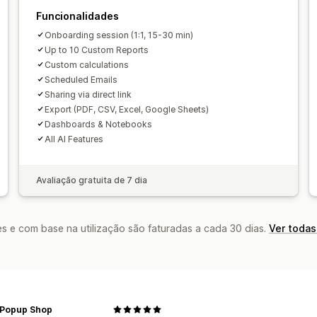
Relatórios personalizados
Exportaçã
Funcionalidades
Previsão
Calendarização de relatóri
Onboarding session (1:1, 15-30 min)
Up to 10 Custom Reports
Custom calculations
Scheduled Emails
Sharing via direct link
Export (PDF, CSV, Excel, Google Sheets)
Dashboards & Notebooks
All AI Features
Avaliação gratuita de 7 dia
s e com base na utilização são faturadas a cada 30 dias.
Ver todas
Popup Shop