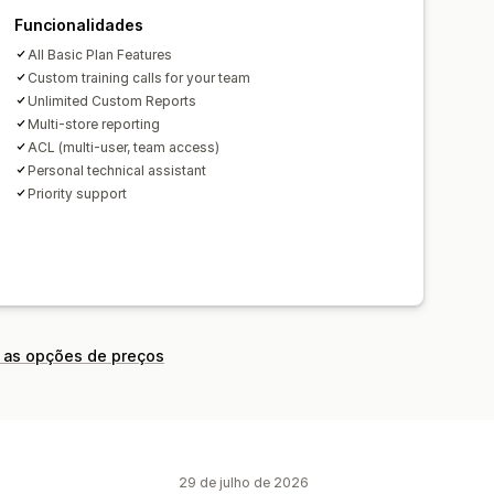
o de dados
Análise do histórico
Funcionalidades
os
Notificações
All Basic Plan Features
Custom training calls for your team
Unlimited Custom Reports
Multi-store reporting
ACL (multi-user, team access)
Personal technical assistant
Priority support
 as opções de preços
29 de julho de 2026