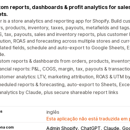
om reports, dashboards & profit analytics for sales,
ts.
r is a store analytics and reporting app for Shopify. Build
s, products, inventory, taxes, payouts, metafields and tags.
 tax, payouts, sales and inventory reports, plus customer l
bution, ROAS and forecasting across multiple stores and cu
lated fields, schedule and auto-export to Google Sheets, E
de.
tom reports & dashboards from orders, products, inventory
ancial reports: P&L, COGS, margin, tax, payouts & transacti
tomer analytics: LTV, marketing attribution, ROAS & UTM b
eduled reports & forecasting, auto-export to Sheets, Exce
analytics by Claude, plus secure shareable report links
as
inglês
Esta aplicação não está traduzida em
ona com
Admin Shopify
ChatGPT
Claude
Goo