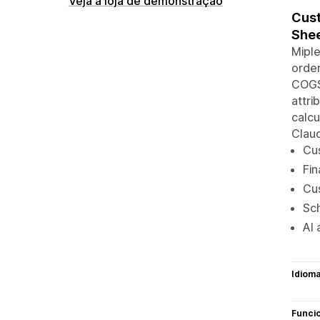
Veja a loja de demonstração
Cust
Shee
Miple
order
COGS,
attri
calcu
Clau
Cus
Fin
Cus
Sch
AI 
Idiom
Funci