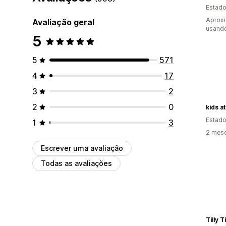
Estado
Aproxi
Avaliação geral
usando
5
5
571
4
17
3
2
2
0
kids at
Estado
1
3
2 mese
Escrever uma avaliação
Todas as avaliações