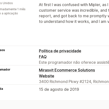
s Unidos
At first I was confused with Mipler, as
imadamente 1 mês
customer service was incredible, an
 a aplicação
report, and got back to me promptly wi
to understand how it works, and I am v
sos
Política de privacidade
FAQ
Este programador não oferece assistê
amador
Mirasvit Ecommerce Solutions
Website
3400 Richmond Pkwy #2124, Richmon
da
15 de agosto de 2019