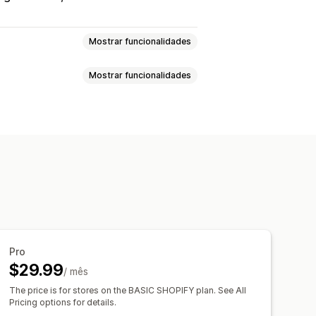
Mostrar funcionalidades
Mostrar funcionalidades
Vendas e reembolsos
e despesas
Devoluções e trocas
o
Valor do tempo de vida (LTV)
alizados
Dashboard de desempenho
os
Deduções fiscais
marketing
moedas
Vários canais
AS
Informações sobre lucros
Carrinho abandonado
da encomenda
Transações
Pro
roduto
$29.99
/ mês
boards personalizados
 real
Preços
The price is for stores on the BASIC SHOPIFY plan. See All
comparativa
Pricing options for details.