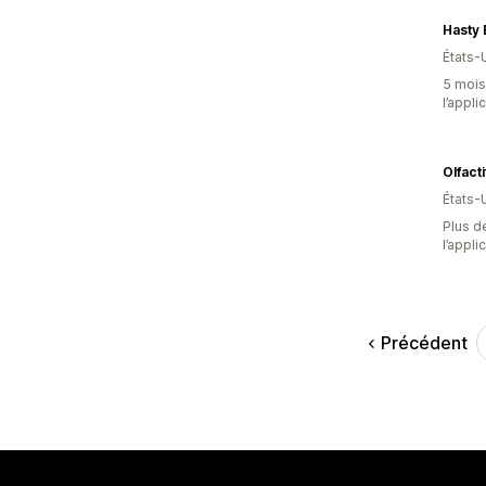
États-
5 mois 
l’appli
Olfacti
États-
Plus de
l’appli
Précédent