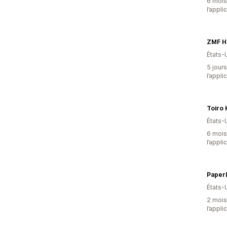
6 mois 
l’appli
ZMF H
États-
5 jours
l’appli
Toiro 
États-
6 mois 
l’appli
États-
2 mois 
l’appli