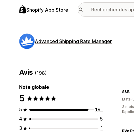
Shopify App Store
Advanced Shipping Rate Manager
Avis
(198)
Note globale
S&B
5
États-
3 mois 
5
191
l’appli
4
5
3
1
RVe Pa