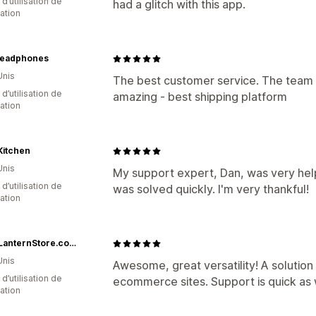
d’utilisation de
had a glitch with this app.
cation
eadphones
Unis
The best customer service. The team 
 d’utilisation de
amazing - best shipping platform
cation
Kitchen
Unis
My support expert, Dan, was very hel
d’utilisation de
was solved quickly. I'm very thankful!
cation
PaperLanternStore.com - Paper Lanterns, Decor, Party Lights & More
Unis
Awesome, great versatility! A solution
d’utilisation de
ecommerce sites. Support is quick as 
cation