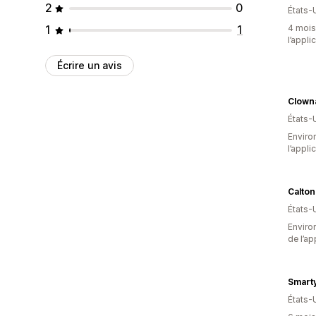
2
0
États-
1
1
4 mois 
l’appli
Écrire un avis
Clown
États-
Environ
l’appli
Calton
États-
Environ
de l’ap
Smarty
États-