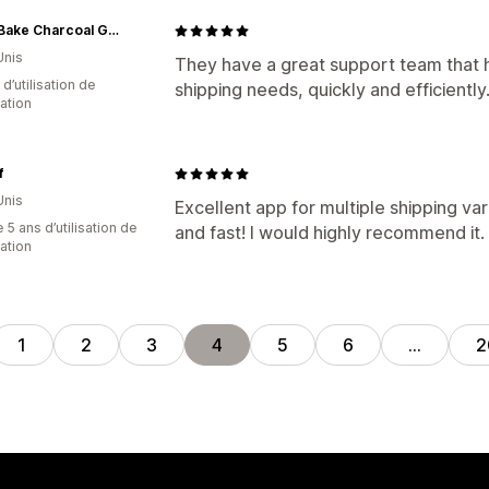
Hasty Bake Charcoal Grills
Unis
They have a great support team that 
d’utilisation de
shipping needs, quickly and efficiently
cation
f
Unis
Excellent app for multiple shipping va
 5 ans d’utilisation de
and fast! I would highly recommend it.
cation
1
2
3
4
5
6
…
2