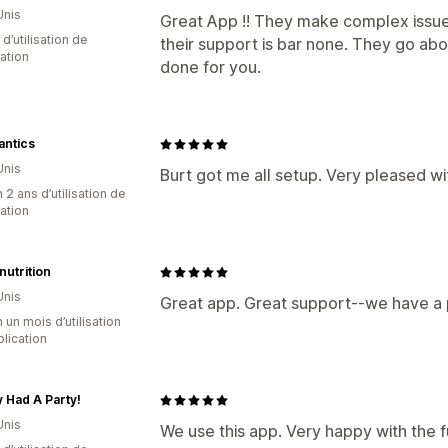
Unis
Great App !! They make complex issue
d’utilisation de
their support is bar none. They go abov
cation
done for you.
antics
Unis
Burt got me all setup. Very pleased wit
 2 ans d’utilisation de
cation
nutrition
Unis
Great app. Great support--we have a pa
 un mois d’utilisation
plication
 Had A Party!
Unis
We use this app. Very happy with the 