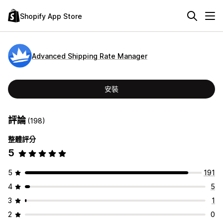
Shopify App Store
Advanced Shipping Rate Manager
安裝
評論
(198)
整體評分
5
5
191
4
5
3
1
2
0