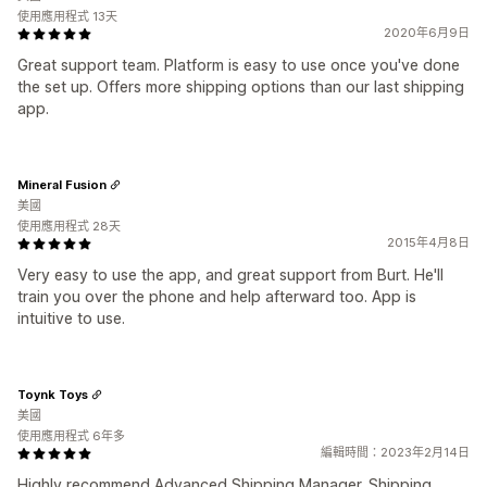
使用應用程式 13天
2020年6月9日
Great support team. Platform is easy to use once you've done
the set up. Offers more shipping options than our last shipping
app.
Mineral Fusion
美國
使用應用程式 28天
2015年4月8日
Very easy to use the app, and great support from Burt. He'll
train you over the phone and help afterward too. App is
intuitive to use.
Toynk Toys
美國
使用應用程式 6年多
編輯時間：2023年2月14日
Highly recommend Advanced Shipping Manager. Shipping