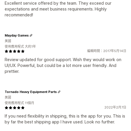
Excellent service offered by the team. They exceed our
expectations and meet business requirements. Highly
recommended!
Mayday Games
美國
使用應用程式 大約1年
編輯時間：2017年5月14日
Review updated for good support. Wish they would work on
UI/UX. Powerful, but could be a lot more user friendly. And
prettier.
Tornado Heavy Equipment Parts
美國
使用應用程式 11個月
2022年2月7日
If you need flexibility in shipping, this is the app for you. This is
by far the best shipping app I have used. Look no further.