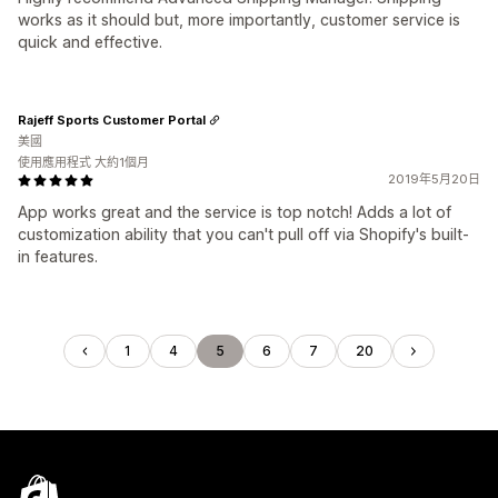
works as it should but, more importantly, customer service is
quick and effective.
Rajeff Sports Customer Portal
美國
使用應用程式 大約1個月
2019年5月20日
App works great and the service is top notch! Adds a lot of
customization ability that you can't pull off via Shopify's built-
in features.
1
4
5
6
7
20