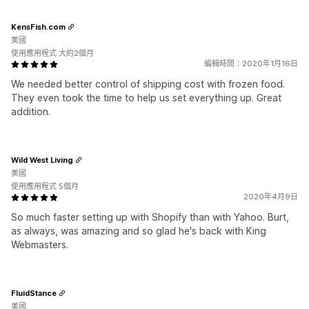
KensFish.com
美國
使用應用程式 大約2個月
編輯時間：2020年1月16日
We needed better control of shipping cost with frozen food.
They even took the time to help us set everything up. Great
addition.
Wild West Living
美國
使用應用程式 5個月
2020年4月9日
So much faster setting up with Shopify than with Yahoo. Burt,
as always, was amazing and so glad he's back with King
Webmasters.
FluidStance
美國