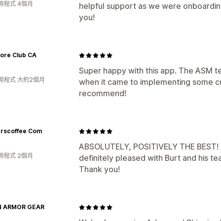
用程式 4個月
helpful support as we were onboardin
you!
vore Club CA
Super happy with this app. The ASM t
用程式 大約2個月
when it came to implementing some cu
recommend!
rscoffee Com
ABSOLUTELY, POSITIVELY THE BEST! I
用程式 2個月
definitely pleased with Burt and his 
Thank you!
N ARMOR GEAR