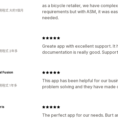
as a bicycle retailer, we have complex
用程式 大約1個月
requirements but with ASM, it was eas
needed.
Greate app with excellent support. It h
用程式 2年多
documentation is really good. Support
l Fusion
This app has been helpful for our bus
用程式 1年多
problem solving and they have made c
ris
The perfect app for our needs. Burt a