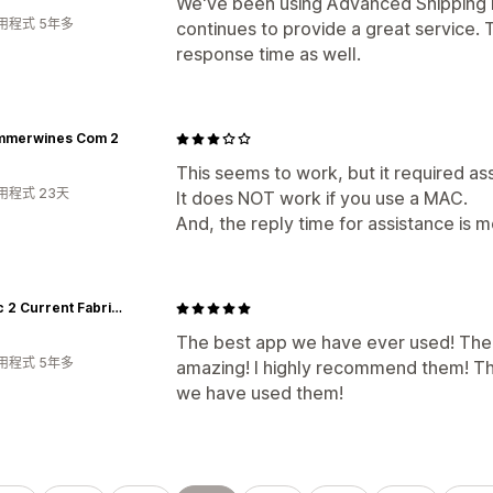
We've been using Advanced Shipping M
用程式 5年多
continues to provide a great service.
response time as well.
mmerwines Com 2
This seems to work, but it required as
用程式 23天
It does NOT work if you use a MAC.
And, the reply time for assistance is m
Classic 2 Current Fabrication
The best app we have ever used! The 
用程式 5年多
amazing! I highly recommend them! 
we have used them!