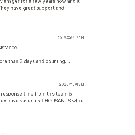
anager for a few years now and it
 They have great support and
2018年6月28日
sistance.
ore than 2 days and counting....
2020年5月8日
response time from this team is
They have saved us THOUSANDS while