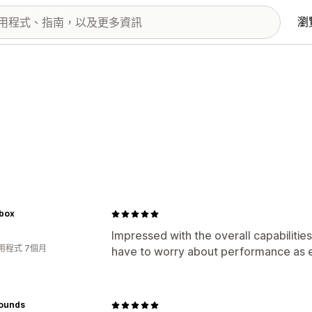
瀏
tbox
Impressed with the overall capabiliti
用程式 7個月
have to worry about performance as e
rounds