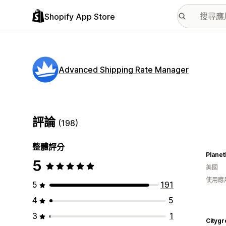
Shopify App Store
Advanced Shipping Rate Manager
評論
(198)
整體評分
Plane
5
美國
使用應
5
191
4
5
3
1
Cityg