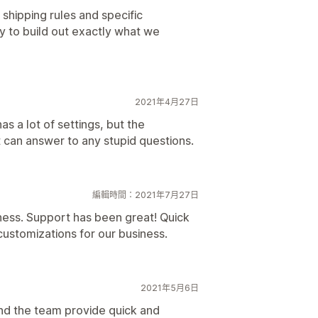
 shipping rules and specific
y to build out exactly what we
2021年4月27日
as a lot of settings, but the
 can answer to any stupid questions.
編輯時間：2021年7月27日
iness. Support has been great! Quick
ustomizations for our business.
2021年5月6日
nd the team provide quick and